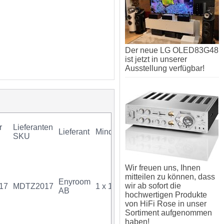
Der neue LG OLED83G48
ist jetzt in unserer
Ausstellung verfügbar!
r
Lieferanten
Lieferant
Mindestkauf
GTIN
Gar
SKU
Wir freuen uns, Ihnen
mitteilen zu können, dass
Enyroom
wir ab sofort die
17
MDTZ2017
1 x 1 Stück
07340034703342
AB
hochwertigen Produkte
von HiFi Rose in unser
Sortiment aufgenommen
haben!