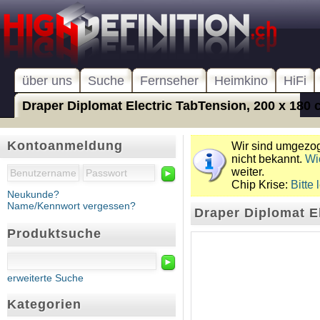
über uns
Suche
Fernseher
Heimkino
HiFi
Draper Diplomat Electric TabTension, 200 x 180 c
Kontoanmeldung
Wir sind umgezoge
nicht bekannt.
Wi
weiter.
►
Chip Krise:
Bitte 
Neukunde?
Name/Kennwort vergessen?
Draper Diplomat E
Produktsuche
►
erweiterte Suche
Kategorien