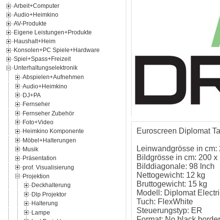
Arbeit+Computer
Audio+Heimkino
AV-Produkte
Eigene Leistungen+Produkte
Haushalt+Heim
Konsolen+PC Spiele+Hardware
Spiel+Spass+Freizeit
Unterhaltungselektronik
Abspielen+Aufnehmen
Audio+Heimkino
DJ+PA
Fernseher
Fernseher Zubehör
Foto+Video
Euroscreen Diplomat Ta
Heimkino Komponente
Möbel+Halterungen
Leinwandgrösse in cm:
Musik
Bildgrösse in cm: 200 x
Präsentation
Bilddiagonale: 98 Inch
prof. Visualisierung
Nettogewicht: 12 kg
Projektion
Bruttogewicht: 15 kg
Deckhalterung
Modell: Diplomat Electr
Dlp Projektor
Tuch: FlexWhite
Halterung
Steuerungstyp: ER
Lampe
Format: No black borde