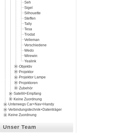
Seh
Sigel
Silhouette
Steffen
Tally
Tesa
Trodat
Velleman
Verschiedene
Wedo
Wirewin
Yealink
Objektiv
Projektor
Projektor Lampe
Projektoren
Zubehör
Satellit+Empfang
Keine Zuordnung
Unterwegs Car+Nav+Handy
Verbindungstechnik+Datenträger
Keine Zuordnung
Unser Team