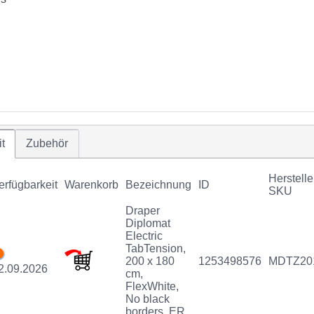
t
Zubehör
Herstelle
erfügbarkeit
Warenkorb
Bezeichnung
ID
SKU
Draper
Diplomat
Electric
TabTension,
200 x 180
1253498576
MDTZ20
2.09.2026
cm,
FlexWhite,
No black
borders, ER