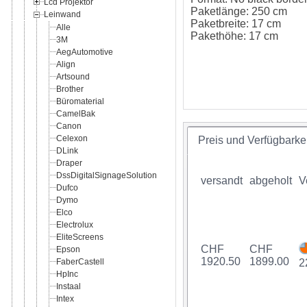
Lcd Projektor
Paketlänge: 250 cm
Leinwand
Paketbreite: 17 cm
Alle
Pakethöhe: 17 cm
3M
AegAutomotive
Align
Artsound
Brother
Büromaterial
CamelBak
Canon
Celexon
Preis und Verfügbarkei
DLink
Draper
DssDigitalSignageSolution
versandt
abgeholt
V
Dufco
Dymo
Elco
Electrolux
EliteScreens
CHF
CHF
Epson
1920.50
1899.00
FaberCastell
2
HpInc
Instaal
Intex