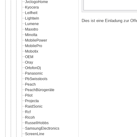
JvclogoHome
Kyocera
Leifheit
Lightwin
Dies ist eine Einladung zur Of
Lumene
Maxxtro
Minolta
MobilePower
MobilePro
Mobotix
OEM
Oray
OrtofonDj
Panasonic
PbSwisstools
Peach
PeachBürogeräte
Pilot
Projecta
RaidSonic
Rcf
Ricoh
RussellHobbs
SamsungElectronics
ScreenLine