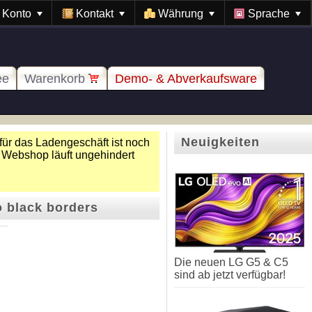
Konto
Kontakt
Währung
Sprache
ee
Warenkorb
Demo- & Abverkaufsware
Neuigkeiten
für das Ladengeschäft ist noch
 Webshop läuft ungehindert
o black borders
Die neuen LG G5 & C5
sind ab jetzt verfügbar!