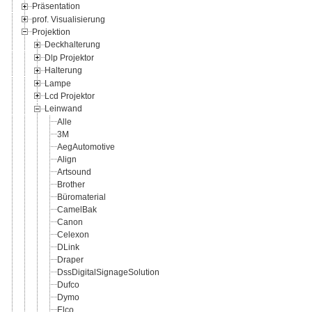
Präsentation
prof. Visualisierung
Projektion
Deckhalterung
Dlp Projektor
Halterung
Lampe
Lcd Projektor
Leinwand
Alle
3M
AegAutomotive
Align
Artsound
Brother
Büromaterial
CamelBak
Canon
Celexon
DLink
Draper
DssDigitalSignageSolution
Dufco
Dymo
Elco