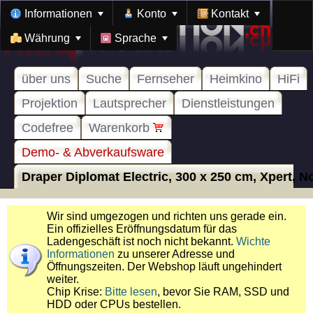
Informationen
Konto
Kontakt
Währung
Sprache
über uns
Suche
Fernseher
Heimkino
HiFi
Projektion
Lautsprecher
Dienstleistungen
Codefree
Warenkorb
Demo- & Abverkaufsware
Draper Diplomat Electric, 300 x 250 cm, Xpert, No 
Wir sind umgezogen und richten uns gerade ein.
Ein offizielles Eröffnungsdatum für das
Ladengeschäft ist noch nicht bekannt.
Wichte
Informationen
zu unserer Adresse und
Öffnungszeiten. Der Webshop läuft ungehindert
weiter.
Chip Krise:
Bitte lesen
, bevor Sie RAM, SSD und
HDD oder CPUs bestellen.