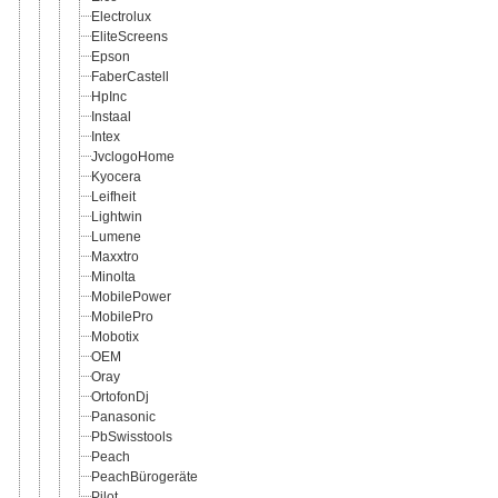
Electrolux
EliteScreens
Epson
FaberCastell
HpInc
Instaal
Intex
JvclogoHome
Kyocera
Leifheit
Lightwin
Lumene
Maxxtro
Minolta
MobilePower
MobilePro
Mobotix
OEM
Oray
OrtofonDj
Panasonic
PbSwisstools
Peach
PeachBürogeräte
Pilot