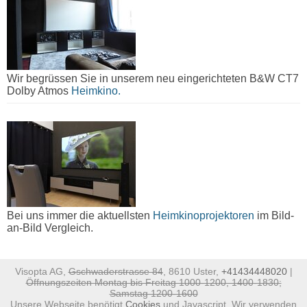
Wir begrüssen Sie in unserem neu eingerichteten B&W CT7
Dolby Atmos
Heimkino.
Bei uns immer die aktuellsten
Heimkinoprojektoren
im Bild-
an-Bild Vergleich.
Visopta AG,
Gschwaderstrasse 84
, 8610 Uster,
+41434448020
|
Öffnungszeiten Montag bis Freitag 1000-1200, 1400-1830;
Samstag 1200-1600
Unsere Webseite benötigt
Cookies
und Javascript. Wir verwenden