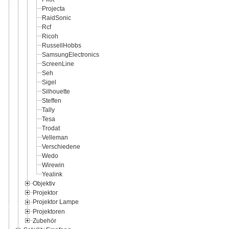
Projecta
RaidSonic
Rcf
Ricoh
RussellHobbs
SamsungElectronics
ScreenLine
Seh
Sigel
Silhouette
Steffen
Tally
Tesa
Trodat
Velleman
Verschiedene
Wedo
Wirewin
Yealink
Objektiv
Projektor
Projektor Lampe
Projektoren
Zubehör