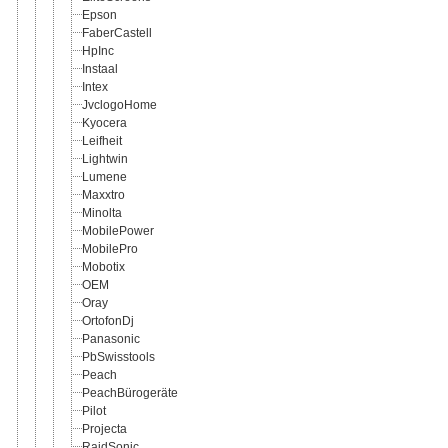
Epson
FaberCastell
HpInc
Instaal
Intex
JvclogoHome
Kyocera
Leifheit
Lightwin
Lumene
Maxxtro
Minolta
MobilePower
MobilePro
Mobotix
OEM
Oray
OrtofonDj
Panasonic
PbSwisstools
Peach
PeachBürogeräte
Pilot
Projecta
RaidSonic