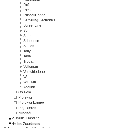
Rcf
Ricoh
RussellHobbs
SamsungElectronics
ScreenLine
Seh
Sigel
Silhouette
Steffen
Tally
Tesa
Trodat
Velleman
Verschiedene
Wedo
Wirewin
Yealink
Objektiv
Projektor
Projektor Lampe
Projektoren
Zubehör
Satellit+Empfang
Keine Zuordnung