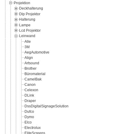
Projektion
Deckhalterung
Dlp Projektor
Halterung
Lampe
Lcd Projektor
Leinwand
Alle
3M
AegAutomotive
Align
Artsound
Brother
Büromaterial
CamelBak
Canon
Celexon
DLink
Draper
DssDigitalSignageSolution
Dufco
Dymo
Elco
Electrolux
EliteScreens