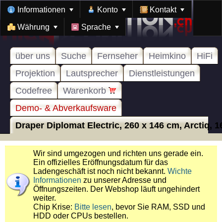
Informationen
Konto
Kontakt
Währung
Sprache
über uns
Suche
Fernseher
Heimkino
HiFi
Projektion
Lautsprecher
Dienstleistungen
Codefree
Warenkorb
Demo- & Abverkaufsware
Draper Diplomat Electric, 260 x 146 cm, Arctiq, 16
Wir sind umgezogen und richten uns gerade ein.
Ein offizielles Eröffnungsdatum für das
Ladengeschäft ist noch nicht bekannt.
Wichte
Informationen
zu unserer Adresse und
Öffnungszeiten. Der Webshop läuft ungehindert
weiter.
Chip Krise:
Bitte lesen
, bevor Sie RAM, SSD und
HDD oder CPUs bestellen.