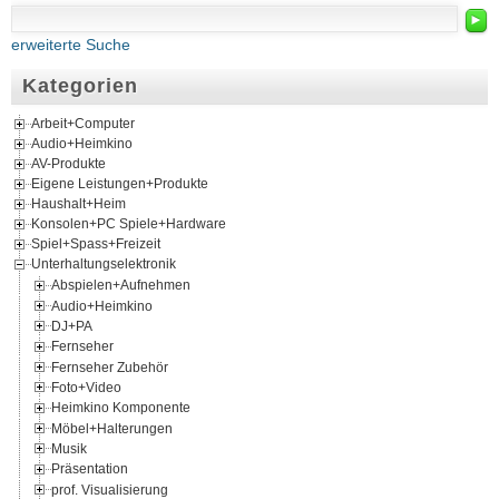
►
erweiterte Suche
Kategorien
Arbeit+Computer
Audio+Heimkino
AV-Produkte
Eigene Leistungen+Produkte
Haushalt+Heim
Konsolen+PC Spiele+Hardware
Spiel+Spass+Freizeit
Unterhaltungselektronik
Abspielen+Aufnehmen
Audio+Heimkino
DJ+PA
Fernseher
Fernseher Zubehör
Foto+Video
Heimkino Komponente
Möbel+Halterungen
Musik
Präsentation
prof. Visualisierung