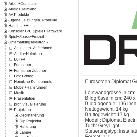
Arbeit+Computer
Audio+Heimkino
AV-Produkte
Eigene Leistungen+Produkte
Haushalt+Heim
Konsolen+PC Spiele+Hardware
Spiel+Spass+Freizeit
Unterhaltungselektronik
Abspielen+Aufnehmen
Audio+Heimkino
DJ+PA
Fernseher
Fernseher Zubehör
Foto+Video
Euroscreen Diplomat Gre
Heimkino Komponente
Möbel+Halterungen
Leinwandgrösse in cm:
Musik
Bildgrösse in cm: 240 x
Präsentation
Bilddiagonale: 136 Inch
prof. Visualisierung
Nettogewicht: 14 kg
Projektion
Bruttogewicht: 17 kg
Deckhalterung
Modell: Diplomat Electri
Dlp Projektor
Tuch: GreyLight
Halterung
Steuerungstyp: Installat
Lampe
Format: 1:1