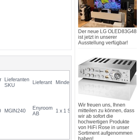
Der neue LG OLED83G48
ist jetzt in unserer
Ausstellung verfügbar!
r
Lieferanten
Lieferant
Mindestkauf
GTIN
Gara
SKU
Wir freuen uns, Ihnen
Enyroom
mitteilen zu können, dass
0
MGIN240
1 x 1 Stück
07340034704387
AB
wir ab sofort die
hochwertigen Produkte
von HiFi Rose in unser
Sortiment aufgenommen
haben!