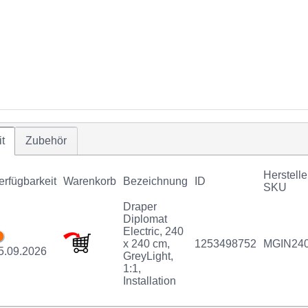
t
Zubehör
Herstelle
erfügbarkeit
Warenkorb
Bezeichnung
ID
SKU
Draper
Diplomat
Electric, 240
x 240 cm,
1253498752
MGIN24
5.09.2026
GreyLight,
1:1,
Installation