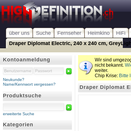
über uns
Suche
Fernseher
Heimkino
HiFi
Draper Diplomat Electric, 240 x 240 cm, GreyLight
Kontoanmeldung
Wir sind umgezoge
nicht bekannt.
Wi
weiter.
►
Chip Krise:
Bitte 
Neukunde?
Name/Kennwort vergessen?
Draper Diplomat El
Produktsuche
►
erweiterte Suche
Kategorien