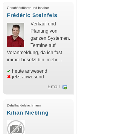
Geschäftsführer und Inhaber
Frédéric Steinfels
Verkauf und
Planung von
ganzen Systemen.
Termine auf
Voranmeldung, da ich fast
immer besetzt bin.
mehr…
✔
heute anwesend
✖
jetzt anwesend
Email
Detailhandelsfachmann
Kilian Niebling