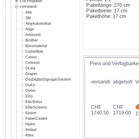
Lcd Projektor
Paketlänge: 270 cm
Leinwand
Paketbreite: 17 cm
Alle
Pakethöhe: 17 cm
3M
AegAutomotive
Align
Artsound
Brother
Büromaterial
CamelBak
Canon
Celexon
Preis und Verfügbarkei
DLink
Draper
DssDigitalSignageSolution
versandt
abgeholt
V
Dufco
Dymo
Elco
Electrolux
CHF
CHF
EliteScreens
1740.50
1719.00
Epson
1
FaberCastell
HpInc
Instaal
Intex