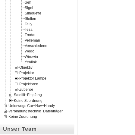
Seh
Sigel
Silhouette
Steffen
Tally
Tesa
Trodat
Velleman
Verschiedene
Wedo
Wirewin
Yealink
Objektiv
Projektor
Projektor Lampe
Projektoren
Zubehör
Satellit+Empfang
Keine Zuordnung
Unterwegs Car+Nav+Handy
Verbindungstechnik+Datenträger
Keine Zuordnung
Unser Team