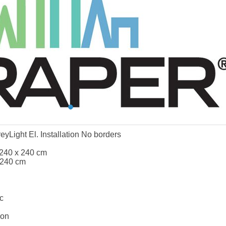
yLight El. Installation No borders
 240 x 240 cm
 240 cm
c
ion