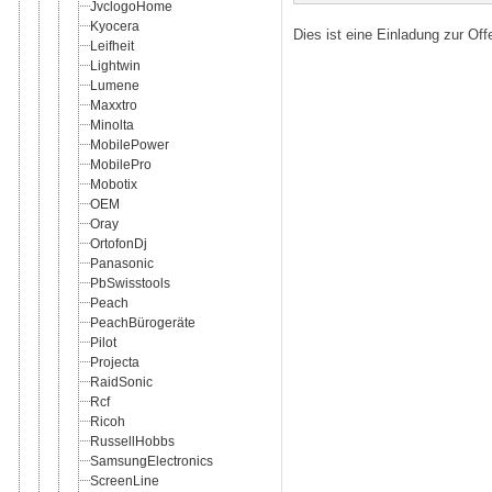
JvclogoHome
Kyocera
Dies ist eine Einladung zur Of
Leifheit
Lightwin
Lumene
Maxxtro
Minolta
MobilePower
MobilePro
Mobotix
OEM
Oray
OrtofonDj
Panasonic
PbSwisstools
Peach
PeachBürogeräte
Pilot
Projecta
RaidSonic
Rcf
Ricoh
RussellHobbs
SamsungElectronics
ScreenLine