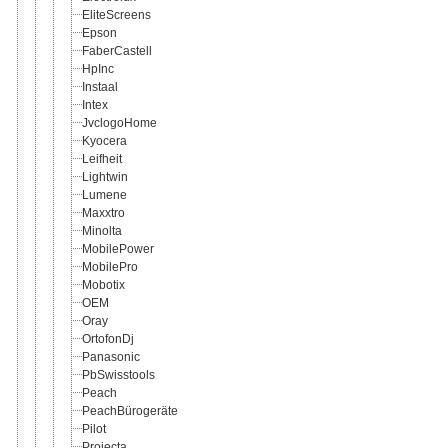
EliteScreens
Epson
FaberCastell
HpInc
Instaal
Intex
JvclogoHome
Kyocera
Leifheit
Lightwin
Lumene
Maxxtro
Minolta
MobilePower
MobilePro
Mobotix
OEM
Oray
OrtofonDj
Panasonic
PbSwisstools
Peach
PeachBürogeräte
Pilot
Projecta