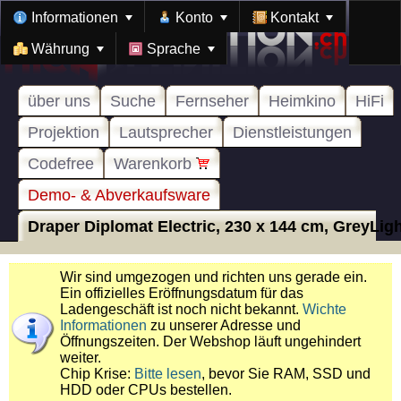
Informationen
Konto
Kontakt
Währung
Sprache
über uns
Suche
Fernseher
Heimkino
HiFi
Projektion
Lautsprecher
Dienstleistungen
Codefree
Warenkorb
Demo- & Abverkaufsware
Draper Diplomat Electric, 230 x 144 cm, GreyLight
Wir sind umgezogen und richten uns gerade ein.
Ein offizielles Eröffnungsdatum für das
Ladengeschäft ist noch nicht bekannt.
Wichte
Informationen
zu unserer Adresse und
Öffnungszeiten. Der Webshop läuft ungehindert
weiter.
Chip Krise:
Bitte lesen
, bevor Sie RAM, SSD und
HDD oder CPUs bestellen.