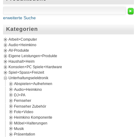
►
erweiterte Suche
Kategorien
Arbeit+Computer
Audio+Heimkino
AV-Produkte
Eigene Leistungen+Produkte
Haushalt+Heim
Konsolen+PC Spiele+Hardware
Spiel+Spass+Freizeit
Unterhaltungselektronik
Abspielen+Aufnehmen
Audio+Heimkino
DJ+PA
Fernseher
Fernseher Zubehör
Foto+Video
Heimkino Komponente
Möbel+Halterungen
Musik
Präsentation