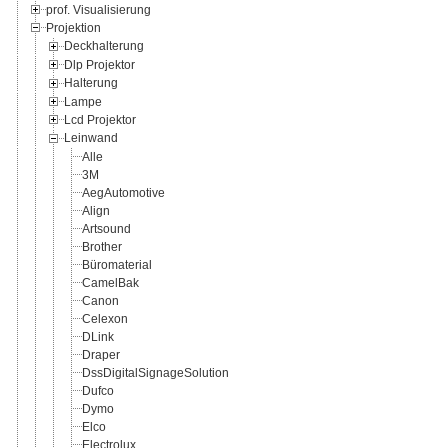
prof. Visualisierung
Projektion
Deckhalterung
Dlp Projektor
Halterung
Lampe
Lcd Projektor
Leinwand
Alle
3M
AegAutomotive
Align
Artsound
Brother
Büromaterial
CamelBak
Canon
Celexon
DLink
Draper
DssDigitalSignageSolution
Dufco
Dymo
Elco
Electrolux