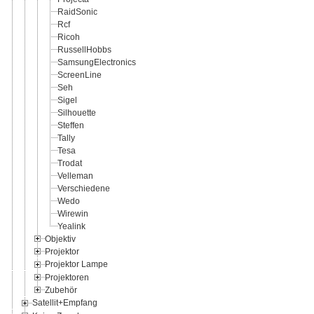
RaidSonic
Rcf
Ricoh
RussellHobbs
SamsungElectronics
ScreenLine
Seh
Sigel
Silhouette
Steffen
Tally
Tesa
Trodat
Velleman
Verschiedene
Wedo
Wirewin
Yealink
Objektiv
Projektor
Projektor Lampe
Projektoren
Zubehör
Satellit+Empfang