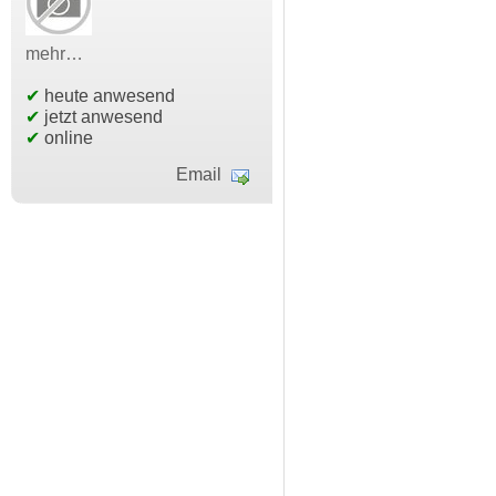
mehr…
✔
heute anwesend
✔
jetzt anwesend
✔
online
Email