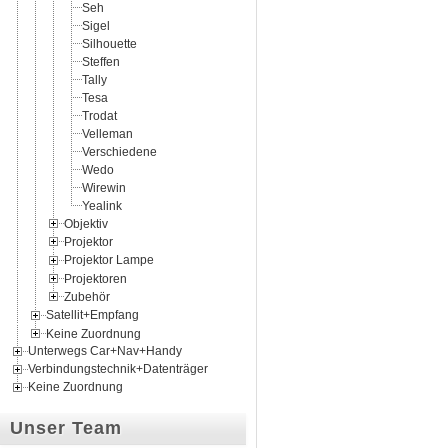
Seh
Sigel
Silhouette
Steffen
Tally
Tesa
Trodat
Velleman
Verschiedene
Wedo
Wirewin
Yealink
Objektiv
Projektor
Projektor Lampe
Projektoren
Zubehör
Satellit+Empfang
Keine Zuordnung
Unterwegs Car+Nav+Handy
Verbindungstechnik+Datenträger
Keine Zuordnung
Unser Team