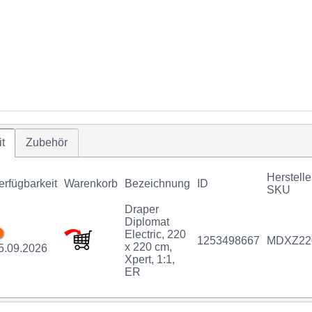
t
Zubehör
Herstelle
erfügbarkeit
Warenkorb
Bezeichnung
ID
SKU
Draper
Diplomat
Electric, 220
1253498667
MDXZ22
x 220 cm,
5.09.2026
Xpert, 1:1,
ER