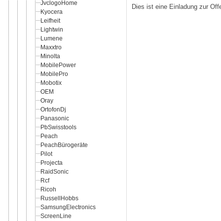
JvclogoHome
Dies ist eine Einladung zur Of
Kyocera
Leifheit
Lightwin
Lumene
Maxxtro
Minolta
MobilePower
MobilePro
Mobotix
OEM
Oray
OrtofonDj
Panasonic
PbSwisstools
Peach
PeachBürogeräte
Pilot
Projecta
RaidSonic
Rcf
Ricoh
RussellHobbs
SamsungElectronics
ScreenLine