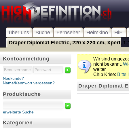
über uns
Suche
Fernseher
Heimkino
HiFi
Draper Diplomat Electric, 220 x 220 cm, Xpert, 1:1
Kontoanmeldung
Wir sind umgezoge
nicht bekannt.
Wi
weiter.
►
Chip Krise:
Bitte 
Neukunde?
Name/Kennwort vergessen?
Draper Diplomat El
Produktsuche
►
erweiterte Suche
Kategorien