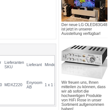
Der neue LG OLED83G48
ist jetzt in unserer
Ausstellung verfügbar!
r
Lieferanten
Lieferant
Mindestkauf
GTIN
Gara
SKU
Wir freuen uns, Ihnen
Enyroom
0
MDXZ220
1 x 1 Stück
07350009228879
mitteilen zu können, dass
AB
wir ab sofort die
hochwertigen Produkte
von HiFi Rose in unser
Sortiment aufgenommen
haben!