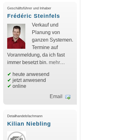
Geschäftsführer und Inhaber
Frédéric Steinfels
Verkauf und
Planung von
ganzen Systemen.
Termine auf
Voranmeldung, da ich fast
immer besetzt bin.
mehr…
✔
heute anwesend
✔
jetzt anwesend
✔
online
Email
Detailhandelsfachmann
Kilian Niebling