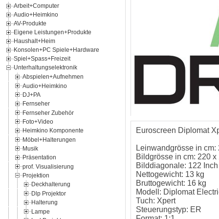
Arbeit+Computer
Audio+Heimkino
AV-Produkte
Eigene Leistungen+Produkte
Haushalt+Heim
Konsolen+PC Spiele+Hardware
Spiel+Spass+Freizeit
Unterhaltungselektronik
Abspielen+Aufnehmen
Audio+Heimkino
DJ+PA
Fernseher
Fernseher Zubehör
Foto+Video
Euroscreen Diplomat Xp
Heimkino Komponente
Möbel+Halterungen
Leinwandgrösse in cm:
Musik
Bildgrösse in cm: 220 x
Präsentation
Bilddiagonale: 122 Inch
prof. Visualisierung
Nettogewicht: 13 kg
Projektion
Bruttogewicht: 16 kg
Deckhalterung
Modell: Diplomat Electri
Dlp Projektor
Tuch: Xpert
Halterung
Steuerungstyp: ER
Lampe
Format: 1:1