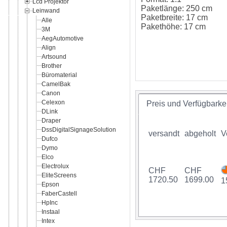
Lcd Projektor
Paketlänge: 250 cm
Leinwand
Paketbreite: 17 cm
Alle
Pakethöhe: 17 cm
3M
AegAutomotive
Align
Artsound
Brother
Büromaterial
CamelBak
Canon
Celexon
Preis und Verfügbarkei
DLink
Draper
DssDigitalSignageSolution
versandt
abgeholt
V
Dufco
Dymo
Elco
Electrolux
CHF
CHF
EliteScreens
1720.50
1699.00
1
Epson
FaberCastell
HpInc
Instaal
Intex