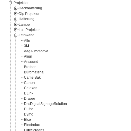
Projektion
Deckhalterung
Dlp Projektor
Halterung
Lampe
Lcd Projektor
Leinwand
Alle
3M
AegAutomotive
Align
Artsound
Brother
Büromaterial
CamelBak
Canon
Celexon
DLink
Draper
DssDigitalSignageSolution
Dufco
Dymo
Elco
Electrolux
EliteScreens