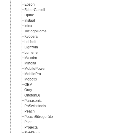
Epson
FaberCastell
HpInc
Instaal
Intex
JvclogoHome
Kyocera
Leifheit
Lightwin
Lumene
Maxxtro
Minolta
MobilePower
MobilePro
Mobotix
OEM
Oray
OrtofonDj
Panasonic
PbSwisstools
Peach
PeachBürogeräte
Pilot
Projecta
RaidSonic