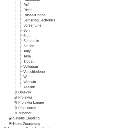
Rcf
Ricoh
RussellHobbs
SamsungElectronics
ScreenLine
Seh
Sigel
Silhouette
Steffen
Tally
Tesa
Trodat
Velleman
Verschiedene
Wedo
Wirewin
Yealink
Objektiv
Projektor
Projektor Lampe
Projektoren
Zubehör
Satellit+Empfang
Keine Zuordnung