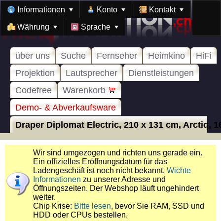
Informationen
Konto
Kontakt
Währung
Sprache
über uns
Suche
Fernseher
Heimkino
HiFi
Projektion
Lautsprecher
Dienstleistungen
Codefree
Warenkorb
Demo- & Abverkaufsware
Draper Diplomat Electric, 210 x 131 cm, Arctiq, 16
Wir sind umgezogen und richten uns gerade ein.
Ein offizielles Eröffnungsdatum für das
Ladengeschäft ist noch nicht bekannt.
Wichte
Informationen
zu unserer Adresse und
Öffnungszeiten. Der Webshop läuft ungehindert
weiter.
Chip Krise:
Bitte lesen
, bevor Sie RAM, SSD und
HDD oder CPUs bestellen.