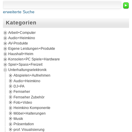
►
erweiterte Suche
Kategorien
Arbeit+Computer
Audio+Heimkino
AV-Produkte
Eigene Leistungen+Produkte
Haushalt+Heim
Konsolen+PC Spiele+Hardware
Spiel+Spass+Freizeit
Unterhaltungselektronik
Abspielen+Aufnehmen
Audio+Heimkino
DJ+PA
Fernseher
Fernseher Zubehör
Foto+Video
Heimkino Komponente
Möbel+Halterungen
Musik
Präsentation
prof. Visualisierung