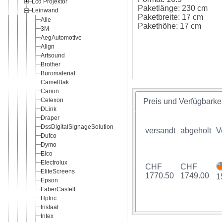
Lcd Projektor
Paketlänge: 230 cm
Leinwand
Paketbreite: 17 cm
Alle
Pakethöhe: 17 cm
3M
AegAutomotive
Align
Artsound
Brother
Büromaterial
CamelBak
Canon
Celexon
Preis und Verfügbarkei
DLink
Draper
DssDigitalSignageSolution
versandt
abgeholt
V
Dufco
Dymo
Elco
Electrolux
CHF
CHF
EliteScreens
1770.50
1749.00
1
Epson
FaberCastell
HpInc
Instaal
Intex