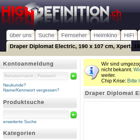
über uns
Suche
Fernseher
Heimkino
HiFi
Draper Diplomat Electric, 190 x 107 cm, Xpert, 16:
Kontoanmeldung
Wir sind umgezoge
nicht bekannt.
Wi
weiter.
►
Chip Krise:
Bitte 
Neukunde?
Name/Kennwort vergessen?
Draper Diplomat El
Produktsuche
►
erweiterte Suche
Kategorien