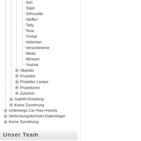
Seh
Sigel
Silhouette
Steffen
Tally
Tesa
Trodat
Velleman
Verschiedene
Wedo
Wirewin
Yealink
Objektiv
Projektor
Projektor Lampe
Projektoren
Zubehör
Satellit+Empfang
Keine Zuordnung
Unterwegs Car+Nav+Handy
Verbindungstechnik+Datenträger
Keine Zuordnung
Unser Team