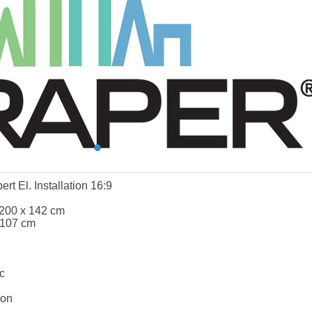
t El. Installation 16:9
 200 x 142 cm
 107 cm
c
ion