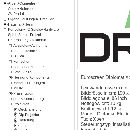
Arbeit+Computer
Audio+Heimkino
AV-Produkte
Eigene Leistungen+Produkte
Haushalt+Heim
Konsolen+PC Spiele+Hardware
Spiel+Spass+Freizeit
Unterhaltungselektronik
Abspielen+Aufnehmen
Audio+Heimkino
DJ+PA
Fernseher
Fernseher Zubehör
Foto+Video
Euroscreen Diplomat Xper
Heimkino Komponente
Möbel+Halterungen
Leinwandgrösse in cm:
Musik
Bildgrösse in cm: 190 x
Präsentation
Bilddiagonale: 86 Inch
prof. Visualisierung
Nettogewicht: 10 kg
Projektion
Bruttogewicht: 12 kg
Deckhalterung
Modell: Diplomat Electri
Dlp Projektor
Tuch: Xpert
Halterung
Steuerungstyp: Installat
Lampe
Format: 16:9