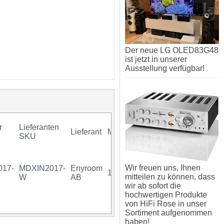
Der neue LG OLED83G48
ist jetzt in unserer
Ausstellung verfügbar!
r
Lieferanten
Lieferant
Mindestkauf
GTIN
SKU
Wir freuen uns, Ihnen
017-
MDXIN2017-
Enyroom
1 x 1 Stück
07340034703557
mitteilen zu können, dass
W
AB
wir ab sofort die
hochwertigen Produkte
von HiFi Rose in unser
Sortiment aufgenommen
haben!