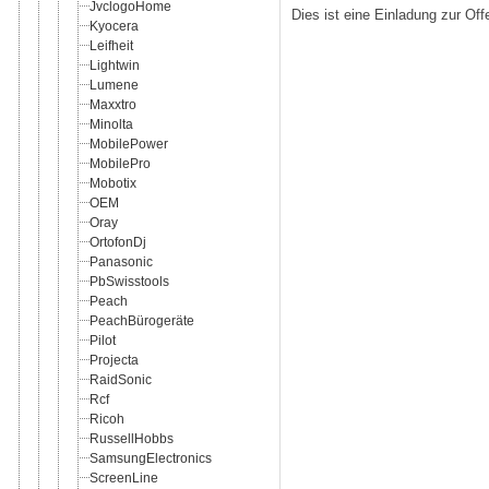
JvclogoHome
Dies ist eine Einladung zur Of
Kyocera
Leifheit
Lightwin
Lumene
Maxxtro
Minolta
MobilePower
MobilePro
Mobotix
OEM
Oray
OrtofonDj
Panasonic
PbSwisstools
Peach
PeachBürogeräte
Pilot
Projecta
RaidSonic
Rcf
Ricoh
RussellHobbs
SamsungElectronics
ScreenLine