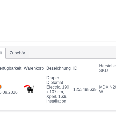
t
Zubehör
Herstelle
erfügbarkeit
Warenkorb
Bezeichnung
ID
SKU
Draper
Diplomat
Electric, 190
MDXIN2
1253498639
x 107 cm,
W
5.09.2026
Xpert, 16:9,
Installation