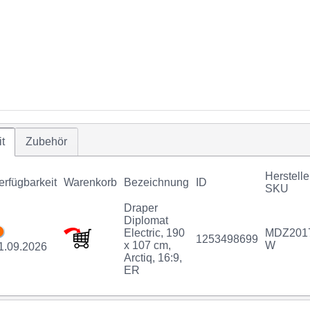
t
Zubehör
Herstelle
erfügbarkeit
Warenkorb
Bezeichnung
ID
SKU
Draper
Diplomat
Electric, 190
MDZ201
1253498699
x 107 cm,
W
1.09.2026
Arctiq, 16:9,
ER