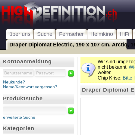
über uns
Suche
Fernseher
Heimkino
HiFi
Draper Diplomat Electric, 190 x 107 cm, Arctiq, 16
Kontoanmeldung
Wir sind umgezoge
nicht bekannt.
Wi
weiter.
►
Chip Krise:
Bitte 
Neukunde?
Name/Kennwort vergessen?
Draper Diplomat El
Produktsuche
►
erweiterte Suche
Kategorien