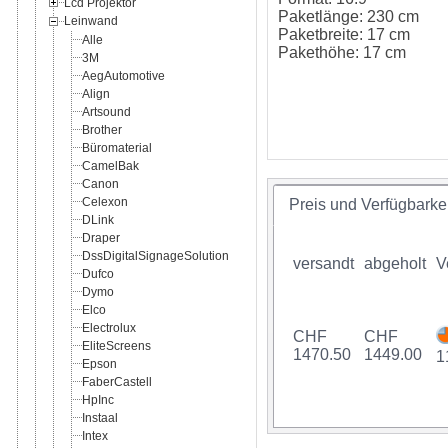
Lcd Projektor
Paketlänge: 230 cm
Leinwand
Paketbreite: 17 cm
Alle
Pakethöhe: 17 cm
3M
AegAutomotive
Align
Artsound
Brother
Büromaterial
CamelBak
Canon
Celexon
Preis und Verfügbarkei
DLink
Draper
DssDigitalSignageSolution
versandt
abgeholt
V
Dufco
Dymo
Elco
Electrolux
CHF
CHF
EliteScreens
1470.50
1449.00
1
Epson
FaberCastell
HpInc
Instaal
Intex