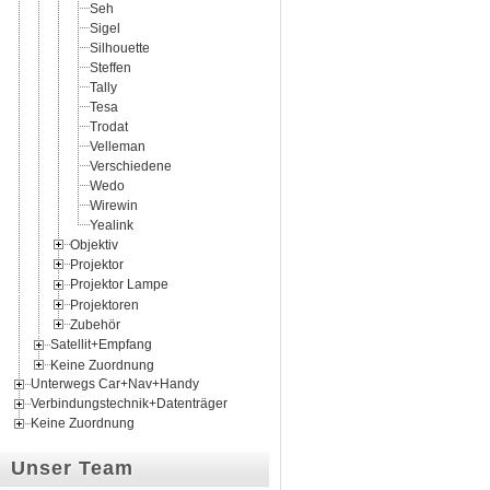
Seh
Sigel
Silhouette
Steffen
Tally
Tesa
Trodat
Velleman
Verschiedene
Wedo
Wirewin
Yealink
Objektiv
Projektor
Projektor Lampe
Projektoren
Zubehör
Satellit+Empfang
Keine Zuordnung
Unterwegs Car+Nav+Handy
Verbindungstechnik+Datenträger
Keine Zuordnung
Unser Team