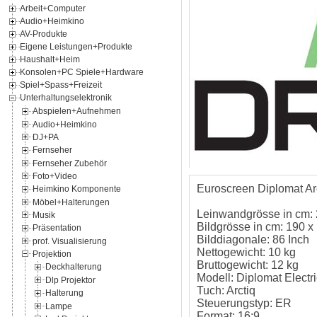
Arbeit+Computer
Audio+Heimkino
AV-Produkte
Eigene Leistungen+Produkte
Haushalt+Heim
Konsolen+PC Spiele+Hardware
Spiel+Spass+Freizeit
Unterhaltungselektronik
Abspielen+Aufnehmen
Audio+Heimkino
DJ+PA
Fernseher
Fernseher Zubehör
Foto+Video
Euroscreen Diplomat Ar
Heimkino Komponente
Möbel+Halterungen
Leinwandgrösse in cm:
Musik
Bildgrösse in cm: 190 x
Präsentation
Bilddiagonale: 86 Inch
prof. Visualisierung
Nettogewicht: 10 kg
Projektion
Bruttogewicht: 12 kg
Deckhalterung
Modell: Diplomat Electri
Dlp Projektor
Tuch: Arctiq
Halterung
Steuerungstyp: ER
Lampe
Format: 16:9