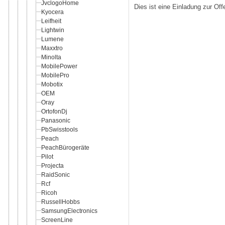
JvclogoHome
Dies ist eine Einladung zur Of
Kyocera
Leifheit
Lightwin
Lumene
Maxxtro
Minolta
MobilePower
MobilePro
Mobotix
OEM
Oray
OrtofonDj
Panasonic
PbSwisstools
Peach
PeachBürogeräte
Pilot
Projecta
RaidSonic
Rcf
Ricoh
RussellHobbs
SamsungElectronics
ScreenLine