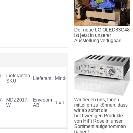
Der neue LG OLED83G48
ist jetzt in unserer
Ausstellung verfügbar!
r
Lieferanten
Lieferant
Mindestkauf
GTIN
Gara
SKU
Wir freuen uns, Ihnen
7-
MDZ2017-
Enyroom
1 x 1 Stück
07350009228732
mitteilen zu können, dass
W
AB
wir ab sofort die
hochwertigen Produkte
von HiFi Rose in unser
Sortiment aufgenommen
haben!