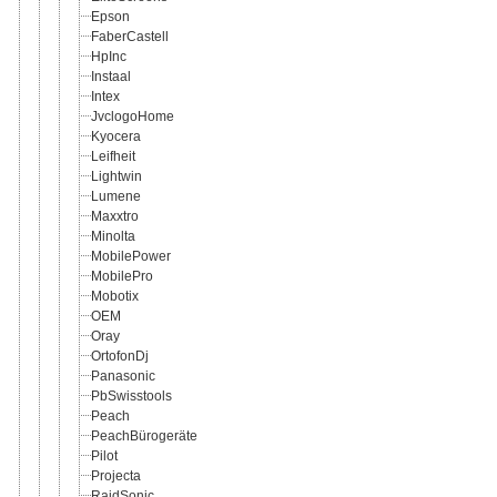
Epson
FaberCastell
HpInc
Instaal
Intex
JvclogoHome
Kyocera
Leifheit
Lightwin
Lumene
Maxxtro
Minolta
MobilePower
MobilePro
Mobotix
OEM
Oray
OrtofonDj
Panasonic
PbSwisstools
Peach
PeachBürogeräte
Pilot
Projecta
RaidSonic