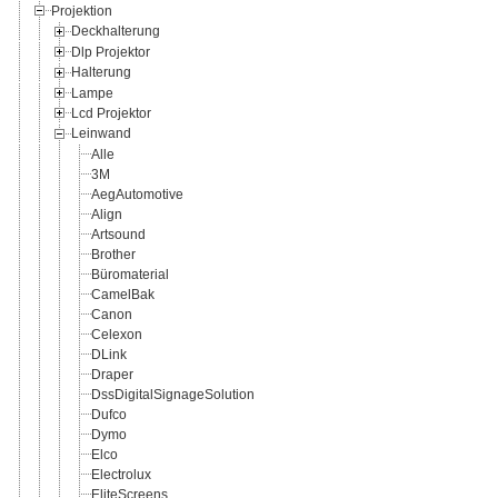
Projektion
Deckhalterung
Dlp Projektor
Halterung
Lampe
Lcd Projektor
Leinwand
Alle
3M
AegAutomotive
Align
Artsound
Brother
Büromaterial
CamelBak
Canon
Celexon
DLink
Draper
DssDigitalSignageSolution
Dufco
Dymo
Elco
Electrolux
EliteScreens