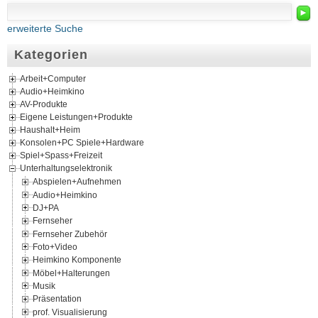
►
erweiterte Suche
Kategorien
Arbeit+Computer
Audio+Heimkino
AV-Produkte
Eigene Leistungen+Produkte
Haushalt+Heim
Konsolen+PC Spiele+Hardware
Spiel+Spass+Freizeit
Unterhaltungselektronik
Abspielen+Aufnehmen
Audio+Heimkino
DJ+PA
Fernseher
Fernseher Zubehör
Foto+Video
Heimkino Komponente
Möbel+Halterungen
Musik
Präsentation
prof. Visualisierung