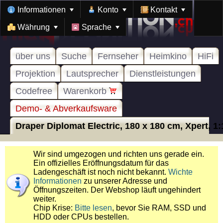
Informationen
Konto
Kontakt
Währung
Sprache
über uns
Suche
Fernseher
Heimkino
HiFi
Projektion
Lautsprecher
Dienstleistungen
Codefree
Warenkorb
Demo- & Abverkaufsware
Draper Diplomat Electric, 180 x 180 cm, Xpert, 1:1
Wir sind umgezogen und richten uns gerade ein.
Ein offizielles Eröffnungsdatum für das
Ladengeschäft ist noch nicht bekannt.
Wichte
Informationen
zu unserer Adresse und
Öffnungszeiten. Der Webshop läuft ungehindert
weiter.
Chip Krise:
Bitte lesen
, bevor Sie RAM, SSD und
HDD oder CPUs bestellen.