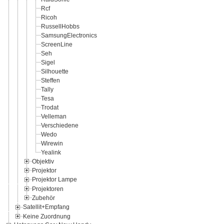
Rcf
Ricoh
RussellHobbs
SamsungElectronics
ScreenLine
Seh
Sigel
Silhouette
Steffen
Tally
Tesa
Trodat
Velleman
Verschiedene
Wedo
Wirewin
Yealink
Objektiv
Projektor
Projektor Lampe
Projektoren
Zubehör
Satellit+Empfang
Keine Zuordnung