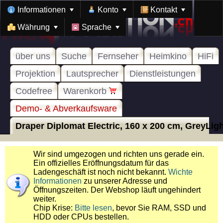
Informationen
Konto
Kontakt
Währung
Sprache
über uns
Suche
Fernseher
Heimkino
HiFi
Projektion
Lautsprecher
Dienstleistungen
Codefree
Warenkorb
Demo- & Abverkaufsware
Draper Diplomat Electric, 160 x 200 cm, GreyLight
Wir sind umgezogen und richten uns gerade ein.
Ein offizielles Eröffnungsdatum für das
Ladengeschäft ist noch nicht bekannt.
Wichte
Informationen
zu unserer Adresse und
Öffnungszeiten. Der Webshop läuft ungehindert
weiter.
Chip Krise:
Bitte lesen
, bevor Sie RAM, SSD und
HDD oder CPUs bestellen.