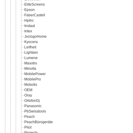
EliteScreens
Epson
FaberCastell
HpInc
Instaal
Intex
JvclogoHome
Kyocera
Leifheit
Lightwin
Lumene
Maxxtro
Minolta
MobilePower
MobilePro
Mobotix
OEM
Oray
OrtofonDj
Panasonic
PbSwisstools
Peach
PeachBürogeräte
Pilot
Projecta