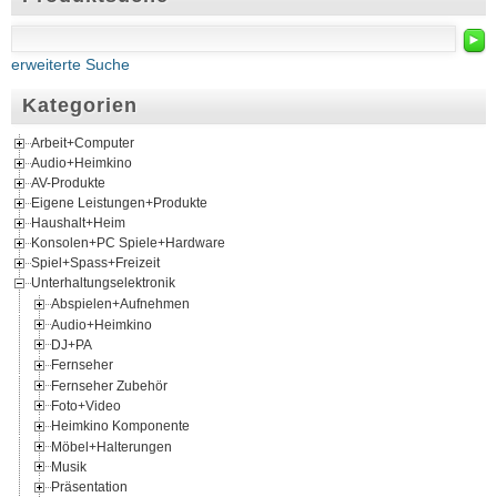
►
erweiterte Suche
Kategorien
Arbeit+Computer
Audio+Heimkino
AV-Produkte
Eigene Leistungen+Produkte
Haushalt+Heim
Konsolen+PC Spiele+Hardware
Spiel+Spass+Freizeit
Unterhaltungselektronik
Abspielen+Aufnehmen
Audio+Heimkino
DJ+PA
Fernseher
Fernseher Zubehör
Foto+Video
Heimkino Komponente
Möbel+Halterungen
Musik
Präsentation