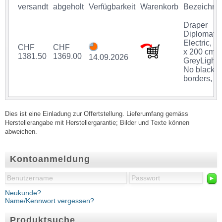
versandt
abgeholt
Verfügbarkeit
Warenkorb
Bezeichnu
Draper
Diplomat
Electric, 1
CHF
CHF
x 200 cm,
1381.50
1369.00
14.09.2026
GreyLight,
No black
borders, E
Dies ist eine Einladung zur Offertstellung. Lieferumfang gemäss
Herstellerangabe mit Herstellergarantie; Bilder und Texte können
abweichen.
Kontoanmeldung
►
Neukunde?
Name/Kennwort vergessen?
Produktsuche