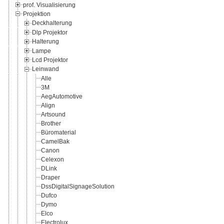
prof. Visualisierung
Projektion
Deckhalterung
Dlp Projektor
Halterung
Lampe
Lcd Projektor
Leinwand
Alle
3M
AegAutomotive
Align
Artsound
Brother
Büromaterial
CamelBak
Canon
Celexon
DLink
Draper
DssDigitalSignageSolution
Dufco
Dymo
Elco
Electrolux