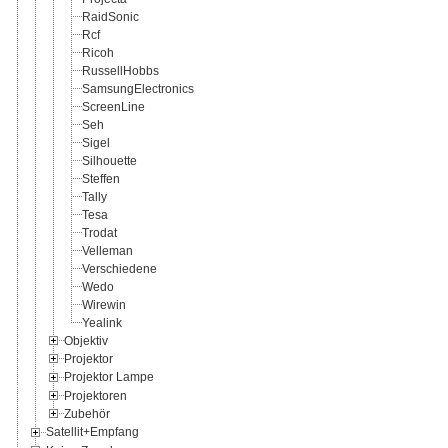
RaidSonic
Rcf
Ricoh
RussellHobbs
SamsungElectronics
ScreenLine
Seh
Sigel
Silhouette
Steffen
Tally
Tesa
Trodat
Velleman
Verschiedene
Wedo
Wirewin
Yealink
Objektiv
Projektor
Projektor Lampe
Projektoren
Zubehör
Satellit+Empfang