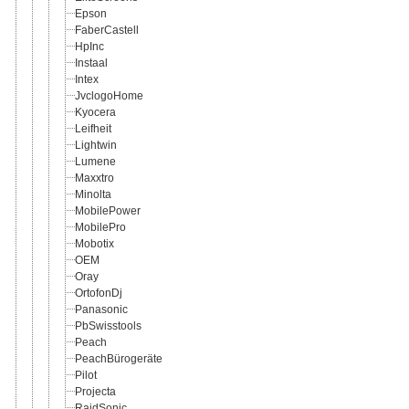
Epson
FaberCastell
HpInc
Instaal
Intex
JvclogoHome
Kyocera
Leifheit
Lightwin
Lumene
Maxxtro
Minolta
MobilePower
MobilePro
Mobotix
OEM
Oray
OrtofonDj
Panasonic
PbSwisstools
Peach
PeachBürogeräte
Pilot
Projecta
RaidSonic