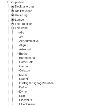
Projektion
Deckhalterung
Dlp Projektor
Halterung
Lampe
Lcd Projektor
Leinwand
Alle
3M
AegAutomotive
Align
Artsound
Brother
Büromaterial
CamelBak
Canon
Celexon
DLink
Draper
DssDigitalSignageSolution
Dufco
Dymo
Elco
Electrolux
EliteScreens