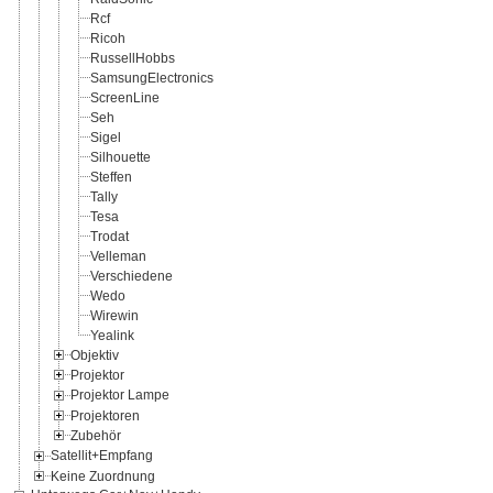
Rcf
Ricoh
RussellHobbs
SamsungElectronics
ScreenLine
Seh
Sigel
Silhouette
Steffen
Tally
Tesa
Trodat
Velleman
Verschiedene
Wedo
Wirewin
Yealink
Objektiv
Projektor
Projektor Lampe
Projektoren
Zubehör
Satellit+Empfang
Keine Zuordnung