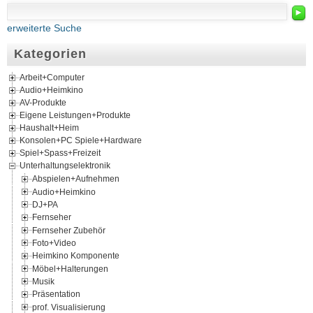
►
erweiterte Suche
Kategorien
Arbeit+Computer
Audio+Heimkino
AV-Produkte
Eigene Leistungen+Produkte
Haushalt+Heim
Konsolen+PC Spiele+Hardware
Spiel+Spass+Freizeit
Unterhaltungselektronik
Abspielen+Aufnehmen
Audio+Heimkino
DJ+PA
Fernseher
Fernseher Zubehör
Foto+Video
Heimkino Komponente
Möbel+Halterungen
Musik
Präsentation
prof. Visualisierung