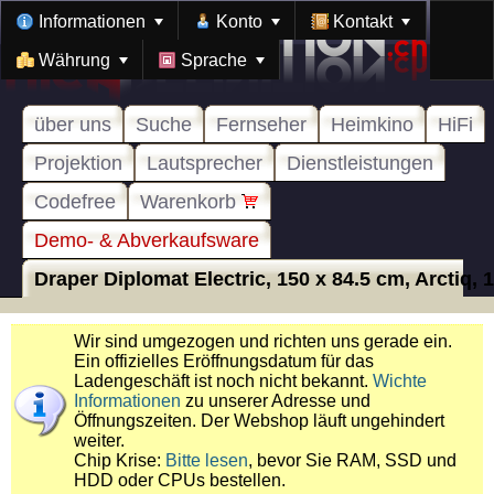
Informationen
Konto
Kontakt
Währung
Sprache
über uns
Suche
Fernseher
Heimkino
HiFi
Projektion
Lautsprecher
Dienstleistungen
Codefree
Warenkorb
Demo- & Abverkaufsware
Draper Diplomat Electric, 150 x 84.5 cm, Arctiq, 1.
Wir sind umgezogen und richten uns gerade ein.
Ein offizielles Eröffnungsdatum für das
Ladengeschäft ist noch nicht bekannt.
Wichte
Informationen
zu unserer Adresse und
Öffnungszeiten. Der Webshop läuft ungehindert
weiter.
Chip Krise:
Bitte lesen
, bevor Sie RAM, SSD und
HDD oder CPUs bestellen.