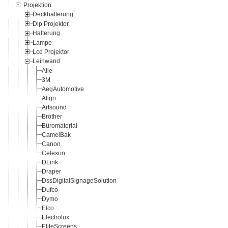
Projektion
Deckhalterung
Dlp Projektor
Halterung
Lampe
Lcd Projektor
Leinwand
Alle
3M
AegAutomotive
Align
Artsound
Brother
Büromaterial
CamelBak
Canon
Celexon
DLink
Draper
DssDigitalSignageSolution
Dufco
Dymo
Elco
Electrolux
EliteScreens