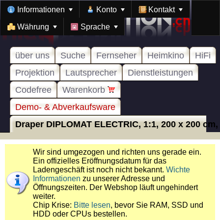
Informationen
Konto
Kontakt
Währung
Sprache
über uns
Suche
Fernseher
Heimkino
HiFi
Projektion
Lautsprecher
Dienstleistungen
Codefree
Warenkorb
Demo- & Abverkaufsware
Draper DIPLOMAT ELECTRIC, 1:1, 200 x 200 cm, A
Wir sind umgezogen und richten uns gerade ein.
Ein offizielles Eröffnungsdatum für das
Ladengeschäft ist noch nicht bekannt.
Wichte
Informationen
zu unserer Adresse und
Öffnungszeiten. Der Webshop läuft ungehindert
weiter.
Chip Krise:
Bitte lesen
, bevor Sie RAM, SSD und
HDD oder CPUs bestellen.