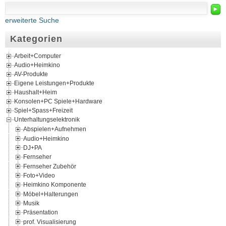
►
erweiterte Suche
Kategorien
Arbeit+Computer
Audio+Heimkino
AV-Produkte
Eigene Leistungen+Produkte
Haushalt+Heim
Konsolen+PC Spiele+Hardware
Spiel+Spass+Freizeit
Unterhaltungselektronik
Abspielen+Aufnehmen
Audio+Heimkino
DJ+PA
Fernseher
Fernseher Zubehör
Foto+Video
Heimkino Komponente
Möbel+Halterungen
Musik
Präsentation
prof. Visualisierung