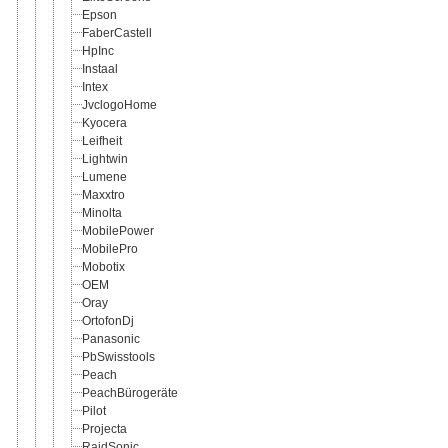
Epson
FaberCastell
HpInc
Instaal
Intex
JvclogoHome
Kyocera
Leifheit
Lightwin
Lumene
Maxxtro
Minolta
MobilePower
MobilePro
Mobotix
OEM
Oray
OrtofonDj
Panasonic
PbSwisstools
Peach
PeachBürogeräte
Pilot
Projecta
RaidSonic