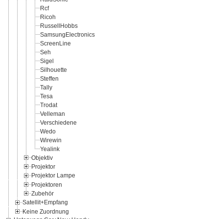
Rcf
Ricoh
RussellHobbs
SamsungElectronics
ScreenLine
Seh
Sigel
Silhouette
Steffen
Tally
Tesa
Trodat
Velleman
Verschiedene
Wedo
Wirewin
Yealink
Objektiv
Projektor
Projektor Lampe
Projektoren
Zubehör
Satellit+Empfang
Keine Zuordnung