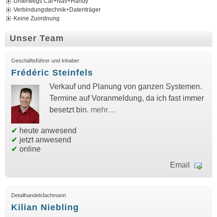
Unterwegs Car+Nav+Handy
Verbindungstechnik+Datenträger
Keine Zuordnung
Unser Team
Geschäftsführer und Inhaber
Frédéric Steinfels
Verkauf und Planung von ganzen Systemen.
Termine auf Voranmeldung, da ich fast immer
besetzt bin.
mehr…
✔
heute anwesend
✔
jetzt anwesend
✔
online
Email
Detailhandelsfachmann
Kilian Niebling