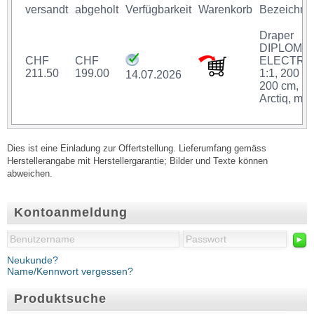
versandt
abgeholt
Verfügbarkeit
Warenkorb
Bezeichnu
Draper
DIPLOMA
CHF
CHF
ELECTRIC
211.50
199.00
1:1, 200 x
14.07.2026
200 cm,
Arctiq, mot
Dies ist eine Einladung zur Offertstellung. Lieferumfang gemäss
Herstellerangabe mit Herstellergarantie; Bilder und Texte können
abweichen.
Kontoanmeldung
►
Neukunde?
Name/Kennwort vergessen?
Produktsuche