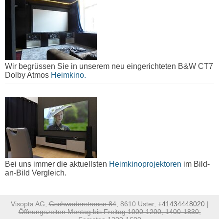
Wir begrüssen Sie in unserem neu eingerichteten B&W CT7
Dolby Atmos
Heimkino.
Bei uns immer die aktuellsten
Heimkinoprojektoren
im Bild-
an-Bild Vergleich.
Visopta AG,
Gschwaderstrasse 84
, 8610 Uster,
+41434448020
|
Öffnungszeiten Montag bis Freitag 1000-1200, 1400-1830;