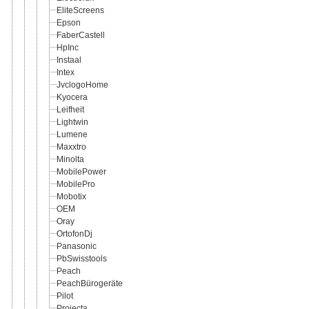
EliteScreens
Epson
FaberCastell
HpInc
Instaal
Intex
JvclogoHome
Kyocera
Leifheit
Lightwin
Lumene
Maxxtro
Minolta
MobilePower
MobilePro
Mobotix
OEM
Oray
OrtofonDj
Panasonic
PbSwisstools
Peach
PeachBürogeräte
Pilot
Projecta