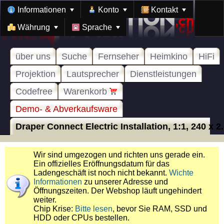
Informationen
Konto
Kontakt
Währung
Sprache
über uns
Suche
Fernseher
Heimkino
HiFi
Projektion
Lautsprecher
Dienstleistungen
Codefree
Warenkorb
Demo- & Abverkaufsware
Draper Connect Electric Installation, 1:1, 240 x 2.
Wir sind umgezogen und richten uns gerade ein.
Ein offizielles Eröffnungsdatum für das
Ladengeschäft ist noch nicht bekannt.
Wichte
Informationen
zu unserer Adresse und
Öffnungszeiten. Der Webshop läuft ungehindert
weiter.
Chip Krise:
Bitte lesen
, bevor Sie RAM, SSD und
HDD oder CPUs bestellen.