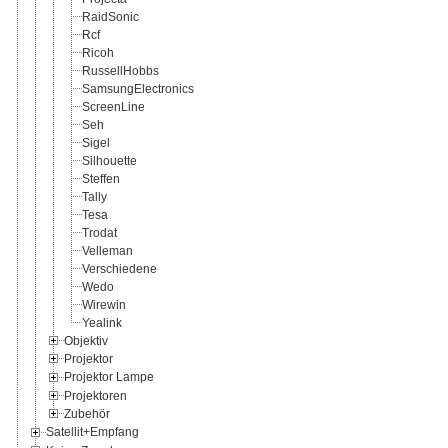
RaidSonic
Rcf
Ricoh
RussellHobbs
SamsungElectronics
ScreenLine
Seh
Sigel
Silhouette
Steffen
Tally
Tesa
Trodat
Velleman
Verschiedene
Wedo
Wirewin
Yealink
Objektiv
Projektor
Projektor Lampe
Projektoren
Zubehör
Satellit+Empfang