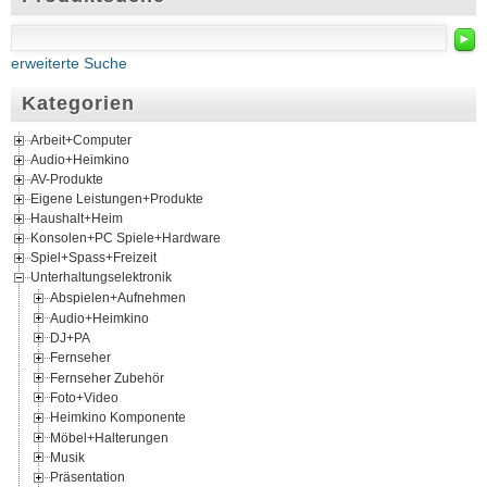
►
erweiterte Suche
Kategorien
Arbeit+Computer
Audio+Heimkino
AV-Produkte
Eigene Leistungen+Produkte
Haushalt+Heim
Konsolen+PC Spiele+Hardware
Spiel+Spass+Freizeit
Unterhaltungselektronik
Abspielen+Aufnehmen
Audio+Heimkino
DJ+PA
Fernseher
Fernseher Zubehör
Foto+Video
Heimkino Komponente
Möbel+Halterungen
Musik
Präsentation