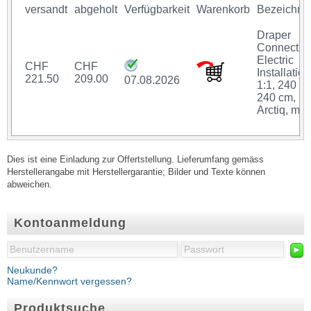
versandt
abgeholt
Verfügbarkeit
Warenkorb
Bezeichnu
Draper
Connect
Electric
CHF
CHF
Installation
221.50
209.00
07.08.2026
1:1, 240 x
240 cm,
Arctiq, mot
Dies ist eine Einladung zur Offertstellung. Lieferumfang gemäss
Herstellerangabe mit Herstellergarantie; Bilder und Texte können
abweichen.
Kontoanmeldung
►
Neukunde?
Name/Kennwort vergessen?
Produktsuche