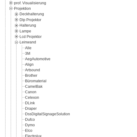
prof. Visualisierung
Projektion
Deckhalterung
Dlp Projektor
Halterung
Lampe
Lcd Projektor
Leinwand
Alle
3M
AegAutomotive
Align
Artsound
Brother
Büromaterial
CamelBak
Canon
Celexon
DLink
Draper
DssDigitalSignageSolution
Dufco
Dymo
Elco
Electrolux