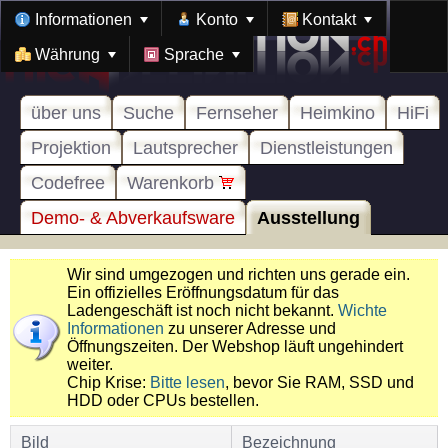
Informationen
Konto
Kontakt
Währung
Sprache
über uns
Suche
Fernseher
Heimkino
HiFi
Projektion
Lautsprecher
Dienstleistungen
Codefree
Warenkorb
Demo- & Abverkaufsware
Ausstellung
Wir sind umgezogen und richten uns gerade ein.
Ein offizielles Eröffnungsdatum für das
Ladengeschäft ist noch nicht bekannt.
Wichte
Informationen
zu unserer Adresse und
Öffnungszeiten. Der Webshop läuft ungehindert
weiter.
Chip Krise:
Bitte lesen
, bevor Sie RAM, SSD und
HDD oder CPUs bestellen.
Bild
Bezeichnung