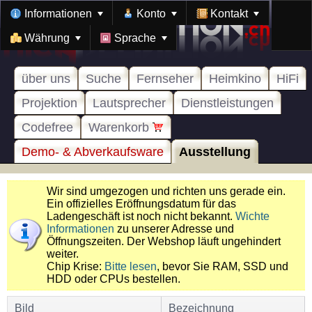
Informationen
Konto
Kontakt
Währung
Sprache
über uns
Suche
Fernseher
Heimkino
HiFi
Projektion
Lautsprecher
Dienstleistungen
Codefree
Warenkorb
Demo- & Abverkaufsware
Ausstellung
Wir sind umgezogen und richten uns gerade ein.
Ein offizielles Eröffnungsdatum für das
Ladengeschäft ist noch nicht bekannt.
Wichte
Informationen
zu unserer Adresse und
Öffnungszeiten. Der Webshop läuft ungehindert
weiter.
Chip Krise:
Bitte lesen
, bevor Sie RAM, SSD und
HDD oder CPUs bestellen.
Bild
Bezeichnung