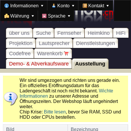
Informationen
Konto
Kontakt
Währung
Sprache
über uns
Suche
Fernseher
Heimkino
HiFi
Projektion
Lautsprecher
Dienstleistungen
Codefree
Warenkorb
Demo- & Abverkaufsware
Ausstellung
Wir sind umgezogen und richten uns gerade ein.
Ein offizielles Eröffnungsdatum für das
Ladengeschäft ist noch nicht bekannt.
Wichte
Informationen
zu unserer Adresse und
Öffnungszeiten. Der Webshop läuft ungehindert
weiter.
Chip Krise:
Bitte lesen
, bevor Sie RAM, SSD und
HDD oder CPUs bestellen.
Bild
Bezeichnung