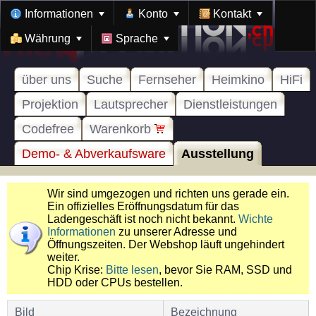
Informationen
Konto
Kontakt
Währung
Sprache
über uns
Suche
Fernseher
Heimkino
HiFi
Projektion
Lautsprecher
Dienstleistungen
Codefree
Warenkorb
Demo- & Abverkaufsware
Ausstellung
Wir sind umgezogen und richten uns gerade ein.
Ein offizielles Eröffnungsdatum für das
Ladengeschäft ist noch nicht bekannt.
Wichte
Informationen
zu unserer Adresse und
Öffnungszeiten. Der Webshop läuft ungehindert
weiter.
Chip Krise:
Bitte lesen
, bevor Sie RAM, SSD und
HDD oder CPUs bestellen.
Bild
Bezeichnung