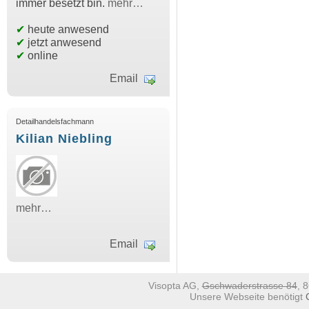
immer besetzt bin.
mehr…
✔
heute anwesend
✔
jetzt anwesend
✔
online
Email
Detailhandelsfachmann
Kilian Niebling
mehr…
Email
Visopta AG,
Gschwaderstrasse 84
, 
Unsere Webseite benötigt