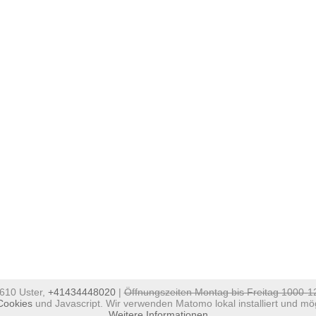
8610 Uster,
+41434448020
|
Öffnungszeiten Montag bis Freitag 1000-
Cookies
und Javascript. Wir verwenden Matomo lokal installiert und mög
Weitere Informationen