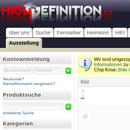
über uns
Suche
Fernseher
Heimkino
HiFi
Ausstellung
Kontoanmeldung
Wir sind umgezoge
Informationen
zu 
Chip Krise:
Bitte 
►
Neukunde?
Bild
Name/Kennwort vergessen?
Produktsuche
►
erweiterte Suche
Kategorien