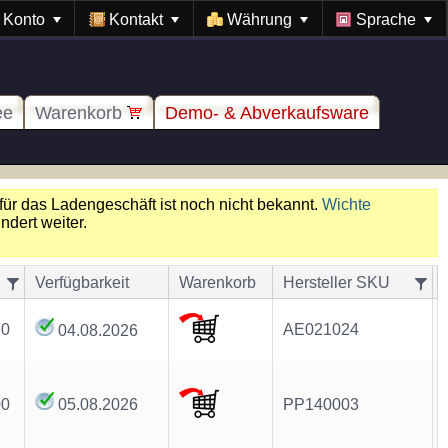
Konto
Kontakt
Währung
Sprache
ee
Warenkorb
Demo- & Abverkaufsware
für das Ladengeschäft ist noch nicht bekannt.
Wichte
dert weiter.
Verfügbarkeit
Warenkorb
Hersteller SKU
70
AE021024
04.08.2026
00
05.08.2026
PP140003