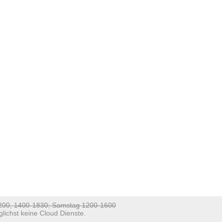
1200, 1400-1830; Samstag 1200-1600
lichst keine Cloud Dienste.