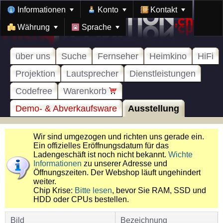
Informationen
Konto
Kontakt
Währung
Sprache
über uns
Suche
Fernseher
Heimkino
HiFi
Projektion
Lautsprecher
Dienstleistungen
Codefree
Warenkorb
Demo- & Abverkaufsware
Ausstellung
Wir sind umgezogen und richten uns gerade ein.
Ein offizielles Eröffnungsdatum für das
Ladengeschäft ist noch nicht bekannt.
Wichte
Informationen
zu unserer Adresse und
Öffnungszeiten. Der Webshop läuft ungehindert
weiter.
Chip Krise:
Bitte lesen
, bevor Sie RAM, SSD und
HDD oder CPUs bestellen.
Bild
Bezeichnung