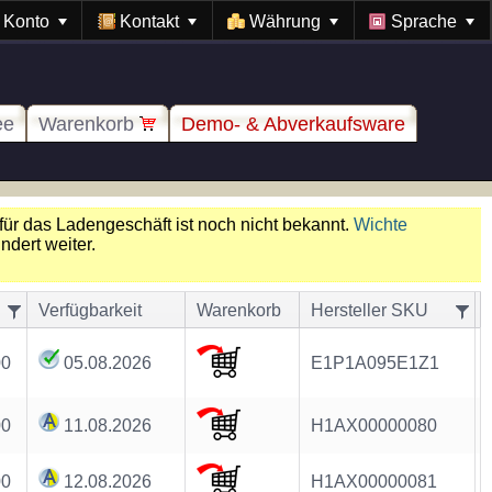
Konto
Kontakt
Währung
Sprache
ee
Warenkorb
Demo- & Abverkaufsware
für das Ladengeschäft ist noch nicht bekannt.
Wichte
dert weiter.
Verfügbarkeit
Warenkorb
Hersteller SKU
00
05.08.2026
E1P1A095E1Z1
00
11.08.2026
H1AX00000080
00
12.08.2026
H1AX00000081