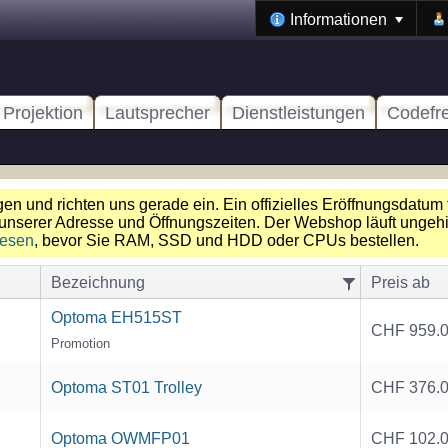
Informationen
Projektion
Lautsprecher
Dienstleistungen
Codefr
n und richten uns gerade ein. Ein offizielles Eröffnungsdatum 
unserer Adresse und Öffnungszeiten. Der Webshop läuft ungehin
lesen
, bevor Sie RAM, SSD und HDD oder CPUs bestellen.
Bezeichnung
Preis ab
Optoma EH515ST
CHF 959.
Promotion
Optoma ST01 Trolley
CHF 376.
Optoma OWMFP01
CHF 102.