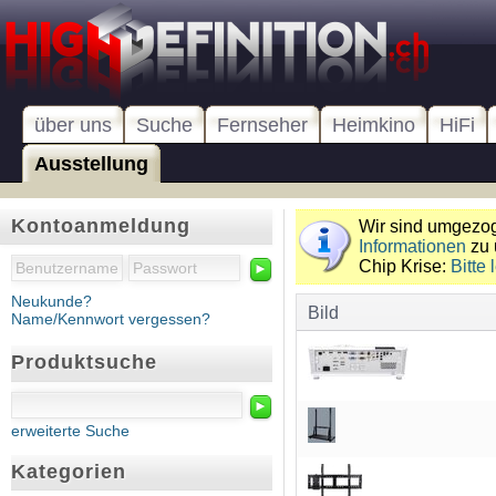
über uns
Suche
Fernseher
Heimkino
HiFi
Ausstellung
Kontoanmeldung
Wir sind umgezoge
Informationen
zu 
Chip Krise:
Bitte 
►
Neukunde?
Bild
Name/Kennwort vergessen?
Produktsuche
►
erweiterte Suche
Kategorien