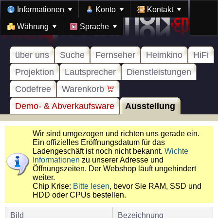
Informationen
Konto
Kontakt
Währung
Sprache
über uns
Suche
Fernseher
Heimkino
HiFi
Projektion
Lautsprecher
Dienstleistungen
Codefree
Warenkorb
Demo- & Abverkaufsware
Ausstellung
Wir sind umgezogen und richten uns gerade ein.
Ein offizielles Eröffnungsdatum für das
Ladengeschäft ist noch nicht bekannt.
Wichte
Informationen
zu unserer Adresse und
Öffnungszeiten. Der Webshop läuft ungehindert
weiter.
Chip Krise:
Bitte lesen
, bevor Sie RAM, SSD und
HDD oder CPUs bestellen.
Bild
Bezeichnung