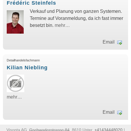
Frédéric Steinfels
Verkauf und Planung von ganzen Systemen.
Termine auf Voranmeldung, da ich fast immer
besetzt bin.
mehr…
Email
Detailhandelsfachmann
Kilian Niebling
mehr…
Email
Visopta AG,
Gschwaderstrasse 84
, 8610 Uster,
+41434448020
|