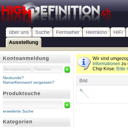
über uns
Suche
Fernseher
Heimkino
HiFi
Ausstellung
Kontoanmeldung
Wir sind umgezoge
Informationen
zu 
Chip Krise:
Bitte 
►
Neukunde?
Bild
Name/Kennwort vergessen?
Produktsuche
►
erweiterte Suche
Kategorien