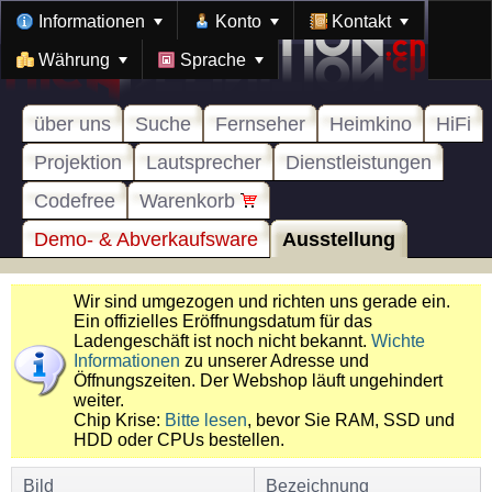
Informationen
Konto
Kontakt
Währung
Sprache
über uns
Suche
Fernseher
Heimkino
HiFi
Projektion
Lautsprecher
Dienstleistungen
Codefree
Warenkorb
Demo- & Abverkaufsware
Ausstellung
Wir sind umgezogen und richten uns gerade ein.
Ein offizielles Eröffnungsdatum für das
Ladengeschäft ist noch nicht bekannt.
Wichte
Informationen
zu unserer Adresse und
Öffnungszeiten. Der Webshop läuft ungehindert
weiter.
Chip Krise:
Bitte lesen
, bevor Sie RAM, SSD und
HDD oder CPUs bestellen.
Bild
Bezeichnung