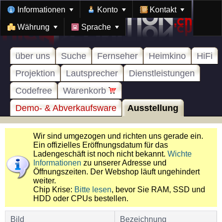
Informationen
Konto
Kontakt
Währung
Sprache
über uns
Suche
Fernseher
Heimkino
HiFi
Projektion
Lautsprecher
Dienstleistungen
Codefree
Warenkorb
Demo- & Abverkaufsware
Ausstellung
Wir sind umgezogen und richten uns gerade ein.
Ein offizielles Eröffnungsdatum für das
Ladengeschäft ist noch nicht bekannt.
Wichte
Informationen
zu unserer Adresse und
Öffnungszeiten. Der Webshop läuft ungehindert
weiter.
Chip Krise:
Bitte lesen
, bevor Sie RAM, SSD und
HDD oder CPUs bestellen.
Bild
Bezeichnung