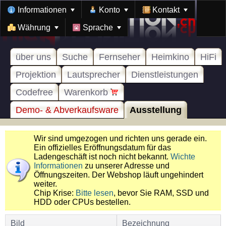
Informationen
Konto
Kontakt
Währung
Sprache
über uns
Suche
Fernseher
Heimkino
HiFi
Projektion
Lautsprecher
Dienstleistungen
Codefree
Warenkorb
Demo- & Abverkaufsware
Ausstellung
Wir sind umgezogen und richten uns gerade ein.
Ein offizielles Eröffnungsdatum für das
Ladengeschäft ist noch nicht bekannt.
Wichte
Informationen
zu unserer Adresse und
Öffnungszeiten. Der Webshop läuft ungehindert
weiter.
Chip Krise:
Bitte lesen
, bevor Sie RAM, SSD und
HDD oder CPUs bestellen.
Bild
Bezeichnung