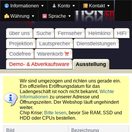
Informationen
Konto
Kontakt
Währung
Sprache
über uns
Suche
Fernseher
Heimkino
HiFi
Projektion
Lautsprecher
Dienstleistungen
Codefree
Warenkorb
Demo- & Abverkaufsware
Ausstellung
Wir sind umgezogen und richten uns gerade ein.
Ein offizielles Eröffnungsdatum für das
Ladengeschäft ist noch nicht bekannt.
Wichte
Informationen
zu unserer Adresse und
Öffnungszeiten. Der Webshop läuft ungehindert
weiter.
Chip Krise:
Bitte lesen
, bevor Sie RAM, SSD und
HDD oder CPUs bestellen.
Bild
Bezeichnung