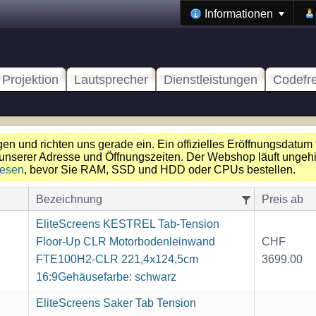
Informationen
Projektion
Lautsprecher
Dienstleistungen
Codefr
n und richten uns gerade ein. Ein offizielles Eröffnungsdatum 
unserer Adresse und Öffnungszeiten. Der Webshop läuft ungehin
lesen
, bevor Sie RAM, SSD und HDD oder CPUs bestellen.
Bezeichnung
Preis ab
EliteScreens KESTREL Tab-Tension
Floor-Up CLR Motorbodenleinwand
CHF
FTE100H2-CLR 221,4x124,5cm
3699.00
16:9Gehäusefarbe: schwarz
EliteScreens Saker Tab Tension