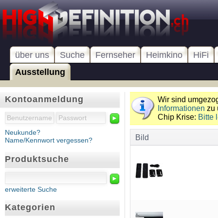
über uns
Suche
Fernseher
Heimkino
HiFi
Ausstellung
Kontoanmeldung
Wir sind umgezoge
Informationen
zu 
Chip Krise:
Bitte 
►
Neukunde?
Bild
Name/Kennwort vergessen?
Produktsuche
►
erweiterte Suche
Kategorien