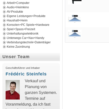
Arbeit+Computer
Audio+Heimkino
AV-Produkte
Eigene Leistungen+Produkte
Haushalt+Heim
Konsolen+PC Spiele+Hardware
Spiel+Spass+Freizeit
Unterhaltungselektronik
Unterwegs Car+Nav+Handy
Verbindungstechnik+Datenträger
Keine Zuordnung
Unser Team
Geschäftsführer und Inhaber
Frédéric Steinfels
Verkauf und
Planung von
ganzen Systemen.
Termine auf
Voranmeldung, da ich fast