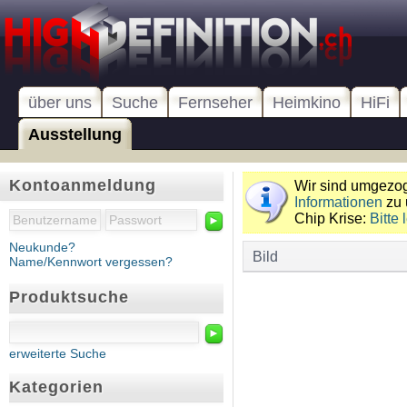
über uns
Suche
Fernseher
Heimkino
HiFi
Ausstellung
Kontoanmeldung
Wir sind umgezoge
Informationen
zu 
Chip Krise:
Bitte 
►
Neukunde?
Bild
Name/Kennwort vergessen?
Produktsuche
►
erweiterte Suche
Kategorien