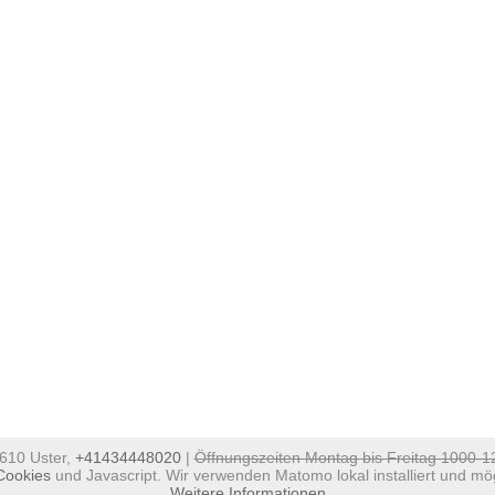
8610 Uster,
+41434448020
|
Öffnungszeiten Montag bis Freitag 1000-
Cookies
und Javascript. Wir verwenden Matomo lokal installiert und mög
Weitere Informationen