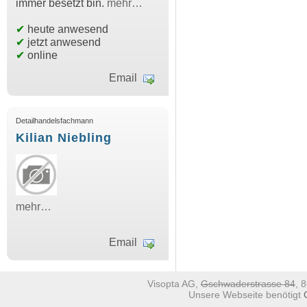
immer besetzt bin.
mehr…
✔
heute anwesend
✔
jetzt anwesend
✔
online
Email
Detailhandelsfachmann
Kilian Niebling
mehr…
Email
Visopta AG,
Gschwaderstrasse 84
, 
Unsere Webseite benötigt