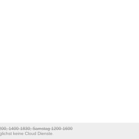
1200, 1400-1830; Samstag 1200-1600
lichst keine Cloud Dienste.