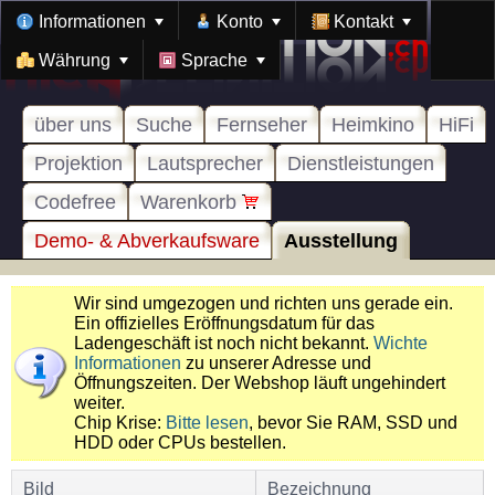
Informationen
Konto
Kontakt
Währung
Sprache
über uns
Suche
Fernseher
Heimkino
HiFi
Projektion
Lautsprecher
Dienstleistungen
Codefree
Warenkorb
Demo- & Abverkaufsware
Ausstellung
Wir sind umgezogen und richten uns gerade ein.
Ein offizielles Eröffnungsdatum für das
Ladengeschäft ist noch nicht bekannt.
Wichte
Informationen
zu unserer Adresse und
Öffnungszeiten. Der Webshop läuft ungehindert
weiter.
Chip Krise:
Bitte lesen
, bevor Sie RAM, SSD und
HDD oder CPUs bestellen.
Bild
Bezeichnung