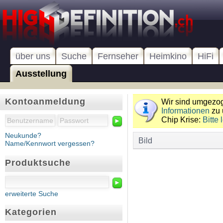
über uns
Suche
Fernseher
Heimkino
HiFi
Ausstellung
Kontoanmeldung
Wir sind umgezoge
Informationen
zu 
Chip Krise:
Bitte 
►
Neukunde?
Bild
Name/Kennwort vergessen?
Produktsuche
►
erweiterte Suche
Kategorien