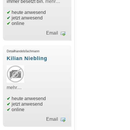
immer besetzt bin.
mehr…
✔
heute anwesend
✔
jetzt anwesend
✔
online
Email
Detailhandelsfachmann
Kilian Niebling
mehr…
✔
heute anwesend
✔
jetzt anwesend
✔
online
Email