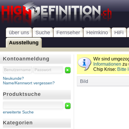
über uns
Suche
Fernseher
Heimkino
HiFi
Ausstellung
Kontoanmeldung
Wir sind umgezoge
Informationen
zu 
Chip Krise:
Bitte 
►
Neukunde?
Bild
Name/Kennwort vergessen?
Produktsuche
►
erweiterte Suche
Kategorien