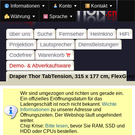
Informationen
Konto
Kontakt
Währung
Sprache
über uns
Suche
Fernseher
Heimkino
HiFi
Projektion
Lautsprecher
Dienstleistungen
Codefree
Warenkorb
Demo- & Abverkaufsware
Draper Thor TabTension, 315 x 177 cm, FlexGrey
Wir sind umgezogen und richten uns gerade ein.
Ein offizielles Eröffnungsdatum für das
Ladengeschäft ist noch nicht bekannt.
Wichte
Informationen
zu unserer Adresse und
Öffnungszeiten. Der Webshop läuft ungehindert
weiter.
Chip Krise:
Bitte lesen
, bevor Sie RAM, SSD und
HDD oder CPUs bestellen.