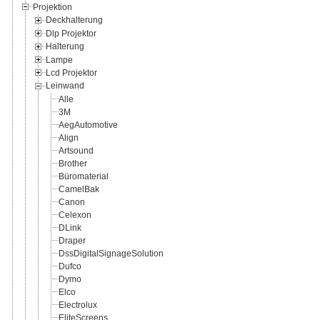
Projektion
Deckhalterung
Dlp Projektor
Halterung
Lampe
Lcd Projektor
Leinwand
Alle
3M
AegAutomotive
Align
Artsound
Brother
Büromaterial
CamelBak
Canon
Celexon
DLink
Draper
DssDigitalSignageSolution
Dufco
Dymo
Elco
Electrolux
EliteScreens