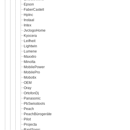
Epson
FaberCastell
HpInc
Instaal
Intex
JvclogoHome
Kyocera
Leifheit
Lightwin
Lumene
Maxxtro
Minolta
MobilePower
MobilePro
Mobotix
OEM
Oray
OrtofonDj
Panasonic
PbSwisstools
Peach
PeachBürogeräte
Pilot
Projecta
RaidSonic