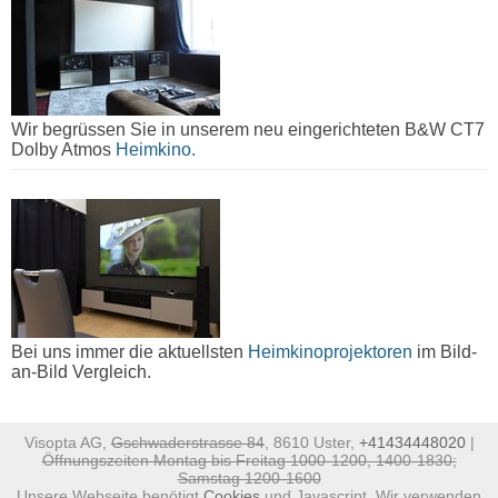
Wir begrüssen Sie in unserem neu eingerichteten B&W CT7
Dolby Atmos
Heimkino.
Bei uns immer die aktuellsten
Heimkinoprojektoren
im Bild-
an-Bild Vergleich.
Visopta AG,
Gschwaderstrasse 84
, 8610 Uster,
+41434448020
|
Öffnungszeiten Montag bis Freitag 1000-1200, 1400-1830;
Samstag 1200-1600
Unsere Webseite benötigt
Cookies
und Javascript. Wir verwenden