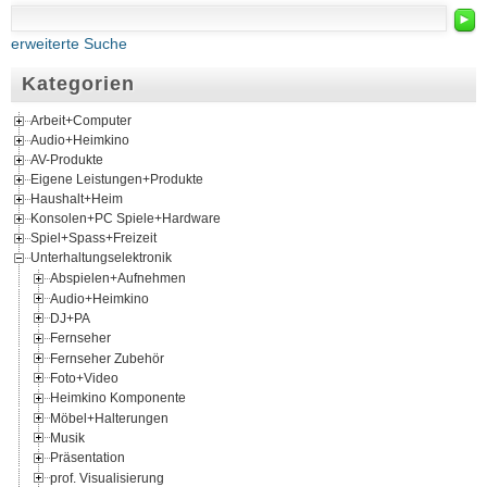
►
erweiterte Suche
Kategorien
Arbeit+Computer
Audio+Heimkino
AV-Produkte
Eigene Leistungen+Produkte
Haushalt+Heim
Konsolen+PC Spiele+Hardware
Spiel+Spass+Freizeit
Unterhaltungselektronik
Abspielen+Aufnehmen
Audio+Heimkino
DJ+PA
Fernseher
Fernseher Zubehör
Foto+Video
Heimkino Komponente
Möbel+Halterungen
Musik
Präsentation
prof. Visualisierung