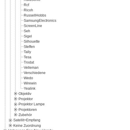
Rcf
Ricoh
RussellHobbs
SamsungElectronics
ScreenLine
Seh
Sigel
Silhouette
Steffen
Tally
Tesa
Trodat
Velleman
Verschiedene
Wedo
Wirewin
Yealink
Objektiv
Projektor
Projektor Lampe
Projektoren
Zubehör
Satellit+Empfang
Keine Zuordnung