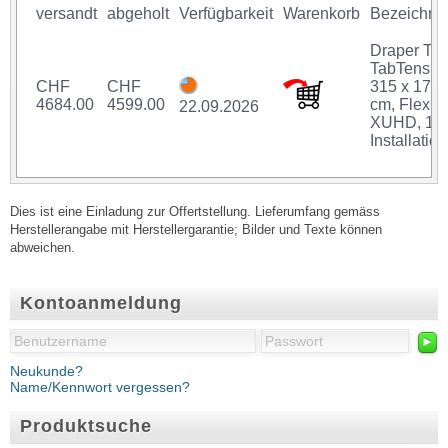
versandt
abgeholt
Verfügbarkeit
Warenkorb
Bezeichnu
Draper Th
TabTensio
CHF
CHF
315 x 177
4684.00
4599.00
cm, FlexG
22.09.2026
XUHD, 16:
Installation
Dies ist eine Einladung zur Offertstellung. Lieferumfang gemäss
Herstellerangabe mit Herstellergarantie; Bilder und Texte können
abweichen.
Kontoanmeldung
►
Neukunde?
Name/Kennwort vergessen?
Produktsuche