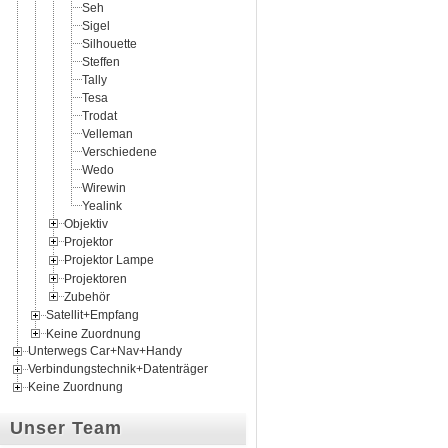
Seh
Sigel
Silhouette
Steffen
Tally
Tesa
Trodat
Velleman
Verschiedene
Wedo
Wirewin
Yealink
Objektiv
Projektor
Projektor Lampe
Projektoren
Zubehör
Satellit+Empfang
Keine Zuordnung
Unterwegs Car+Nav+Handy
Verbindungstechnik+Datenträger
Keine Zuordnung
Unser Team