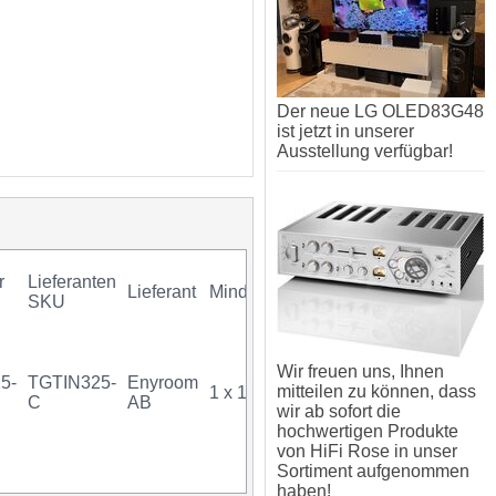
Der neue LG OLED83G48
ist jetzt in unserer
Ausstellung verfügbar!
r
Lieferanten
Lieferant
Mindestkauf
GTIN
Garantie
SKU
Wir freuen uns, Ihnen
5-
TGTIN325-
Enyroom
mitteilen zu können, dass
1 x 1 Stück
C
AB
wir ab sofort die
hochwertigen Produkte
von HiFi Rose in unser
Sortiment aufgenommen
haben!