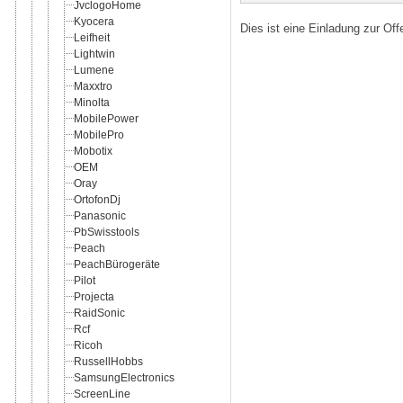
JvclogoHome
Kyocera
Dies ist eine Einladung zur Of
Leifheit
Lightwin
Lumene
Maxxtro
Minolta
MobilePower
MobilePro
Mobotix
OEM
Oray
OrtofonDj
Panasonic
PbSwisstools
Peach
PeachBürogeräte
Pilot
Projecta
RaidSonic
Rcf
Ricoh
RussellHobbs
SamsungElectronics
ScreenLine