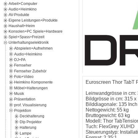
Arbeit+Computer
Audio+Heimkino
AV-Produkte
Eigene Leistungen+Produkte
Haushalt+Heim
Konsolen+PC Spiele+Hardware
Spiel+Spass+Freizeit
Unterhaltungselektronik
Abspielen+Aufnehmen
Audio+Heimkino
DJ+PA
Fernseher
Fernseher Zubehör
Foto+Video
Euroscreen Thor TabT F
Heimkino Komponente
Möbel+Halterungen
Leinwandgrösse in cm:
Musik
Bildgrösse in cm: 315 x
Präsentation
Bilddiagonale: 135 Inch
prof. Visualisierung
Nettogewicht: 55 kg
Projektion
Bruttogewicht: 63 kg
Deckhalterung
Modell: Thor TabTensio
Dlp Projektor
Tuch: FlexGrey XUHD
Halterung
Steuerungstyp: Installat
Lampe
Format: 2.35:1