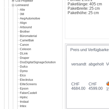
Lcd Projektor
Paketlänge: 405 cm
Leinwand
Paketbreite: 25 cm
Alle
Pakethöhe: 25 cm
3M
AegAutomotive
Align
Artsound
Brother
Büromaterial
CamelBak
Canon
Celexon
Preis und Verfügbarkei
DLink
Draper
DssDigitalSignageSolution
versandt
abgeholt
V
Dufco
Dymo
Elco
Electrolux
CHF
CHF
EliteScreens
4684.00
4599.00
Epson
1
FaberCastell
HpInc
Instaal
Intex