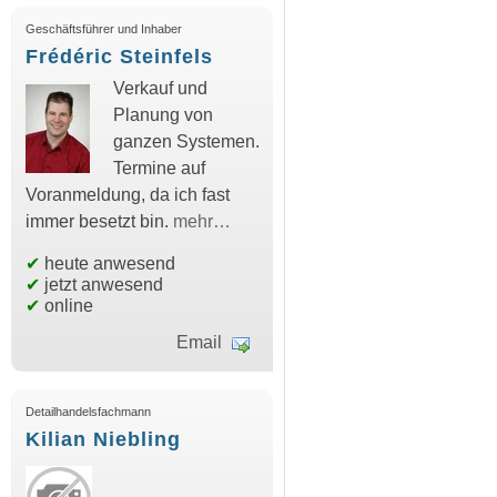
Geschäftsführer und Inhaber
Frédéric Steinfels
Verkauf und
Planung von
ganzen Systemen.
Termine auf
Voranmeldung, da ich fast
immer besetzt bin.
mehr…
✔
heute anwesend
✔
jetzt anwesend
✔
online
Email
Detailhandelsfachmann
Kilian Niebling