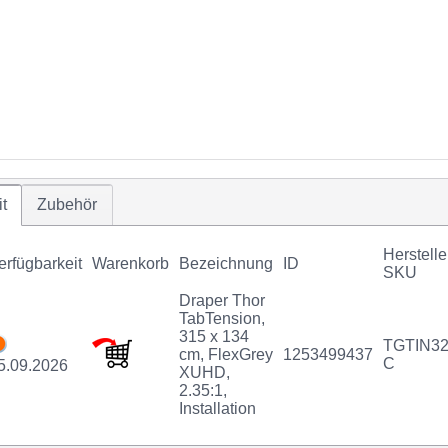
t
Zubehör
Herstelle
erfügbarkeit
Warenkorb
Bezeichnung
ID
SKU
Draper Thor
TabTension,
315 x 134
TGTIN32
cm, FlexGrey
1253499437
C
5.09.2026
XUHD,
2.35:1,
Installation