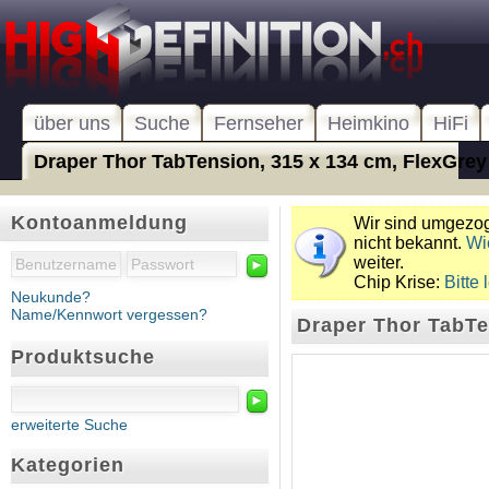
über uns
Suche
Fernseher
Heimkino
HiFi
Draper Thor TabTension, 315 x 134 cm, FlexGrey
Kontoanmeldung
Wir sind umgezoge
nicht bekannt.
Wi
weiter.
►
Chip Krise:
Bitte 
Neukunde?
Name/Kennwort vergessen?
Draper Thor TabTe
Produktsuche
►
erweiterte Suche
Kategorien