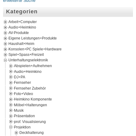
erweiterte Suche
Kategorien
Arbeit+Computer
Audio+Heimkino
AV-Produkte
Eigene Leistungen+Produkte
Haushalt+Heim
Konsolen+PC Spiele+Hardware
Spiel+Spass+Freizeit
Unterhaltungselektronik
Abspielen+Aufnehmen
Audio+Heimkino
DJ+PA
Fernseher
Fernseher Zubehör
Foto+Video
Heimkino Komponente
Möbel+Halterungen
Musik
Präsentation
prof. Visualisierung
Projektion
Deckhalterung