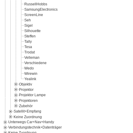
RussellHobbs
SamsungElectronics
ScreenLine
Seh
Sigel
Silhouette
Steffen
Tally
Tesa
Trodat
Velleman
Verschiedene
Wedo
Wirewin
Yealink
Objektiv
Projektor
Projektor Lampe
Projektoren
Zubehör
Satellit+Empfang
Keine Zuordnung
Unterwegs Car+Nav+Handy
Verbindungstechnik+Datenträger
Keine Zuordnung