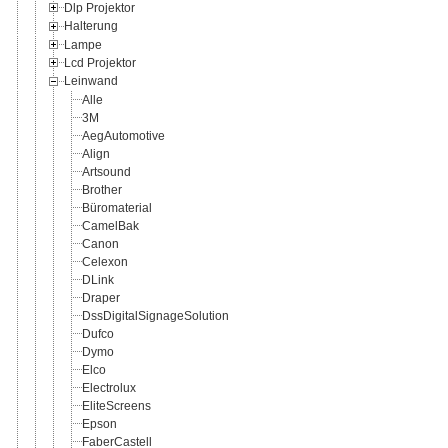
Dlp Projektor
Halterung
Lampe
Lcd Projektor
Leinwand
Alle
3M
AegAutomotive
Align
Artsound
Brother
Büromaterial
CamelBak
Canon
Celexon
DLink
Draper
DssDigitalSignageSolution
Dufco
Dymo
Elco
Electrolux
EliteScreens
Epson
FaberCastell