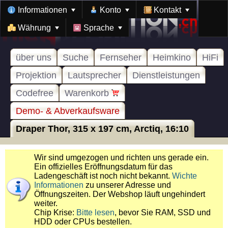
Informationen
Konto
Kontakt
Währung
Sprache
über uns
Suche
Fernseher
Heimkino
HiFi
Projektion
Lautsprecher
Dienstleistungen
Codefree
Warenkorb
Demo- & Abverkaufsware
Draper Thor, 315 x 197 cm, Arctiq, 16:10
Wir sind umgezogen und richten uns gerade ein.
Ein offizielles Eröffnungsdatum für das
Ladengeschäft ist noch nicht bekannt.
Wichte
Informationen
zu unserer Adresse und
Öffnungszeiten. Der Webshop läuft ungehindert
weiter.
Chip Krise:
Bitte lesen
, bevor Sie RAM, SSD und
HDD oder CPUs bestellen.