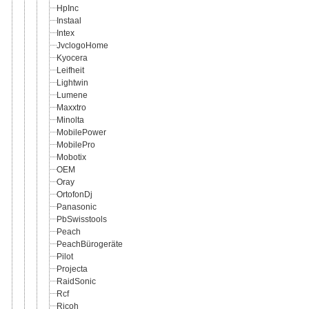
HpInc
Instaal
Intex
JvclogoHome
Kyocera
Leifheit
Lightwin
Lumene
Maxxtro
Minolta
MobilePower
MobilePro
Mobotix
OEM
Oray
OrtofonDj
Panasonic
PbSwisstools
Peach
PeachBürogeräte
Pilot
Projecta
RaidSonic
Rcf
Ricoh