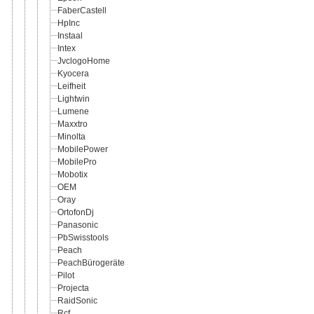
FaberCastell
HpInc
Instaal
Intex
JvclogoHome
Kyocera
Leifheit
Lightwin
Lumene
Maxxtro
Minolta
MobilePower
MobilePro
Mobotix
OEM
Oray
OrtofonDj
Panasonic
PbSwisstools
Peach
PeachBürogeräte
Pilot
Projecta
RaidSonic
Rcf