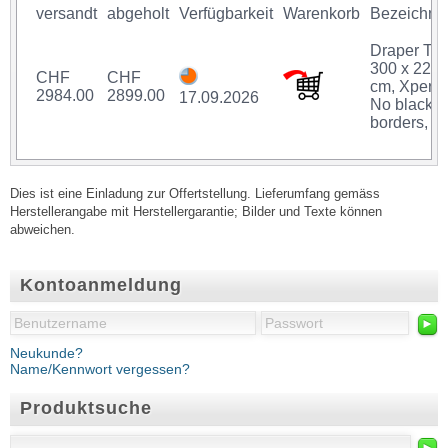
versandt
abgeholt
Verfügbarkeit
Warenkorb
Bezeichnu
Draper Tho
300 x 225
CHF
CHF
cm, Xpert,
2984.00
2899.00
17.09.2026
No black
borders, E
Dies ist eine Einladung zur Offertstellung. Lieferumfang gemäss
Herstellerangabe mit Herstellergarantie; Bilder und Texte können
abweichen.
Kontoanmeldung
►
Neukunde?
Name/Kennwort vergessen?
Produktsuche
►