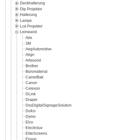
Deckhalterung
Dlp Projektor
Halterung
Lampe
Lcd Projektor
Leinwand
Alle
3M
AegAutomotive
Align
Artsound
Brother
Büromaterial
CamelBak
Canon
Celexon
DLink
Draper
DssDigitalSignageSolution
Dufco
Dymo
Elco
Electrolux
EliteScreens
Epson