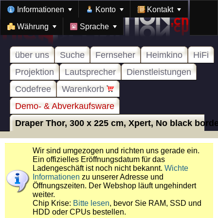
Informationen
Konto
Kontakt
Währung
Sprache
über uns
Suche
Fernseher
Heimkino
HiFi
Projektion
Lautsprecher
Dienstleistungen
Codefree
Warenkorb
Demo- & Abverkaufsware
Draper Thor, 300 x 225 cm, Xpert, No black border
Wir sind umgezogen und richten uns gerade ein.
Ein offizielles Eröffnungsdatum für das
Ladengeschäft ist noch nicht bekannt.
Wichte
Informationen
zu unserer Adresse und
Öffnungszeiten. Der Webshop läuft ungehindert
weiter.
Chip Krise:
Bitte lesen
, bevor Sie RAM, SSD und
HDD oder CPUs bestellen.