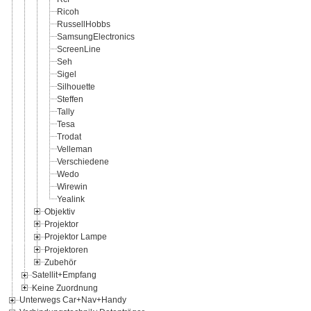
Ricoh
RussellHobbs
SamsungElectronics
ScreenLine
Seh
Sigel
Silhouette
Steffen
Tally
Tesa
Trodat
Velleman
Verschiedene
Wedo
Wirewin
Yealink
Objektiv
Projektor
Projektor Lampe
Projektoren
Zubehör
Satellit+Empfang
Keine Zuordnung
Unterwegs Car+Nav+Handy