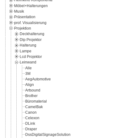
Möbel+Halterungen
Musik
Präsentation
prof. Visualisierung
Projektion
Deckhalterung
Dlp Projektor
Halterung
Lampe
Lcd Projektor
Leinwand
Alle
3M
AegAutomotive
Align
Artsound
Brother
Büromaterial
CamelBak
Canon
Celexon
DLink
Draper
DssDigitalSignageSolution