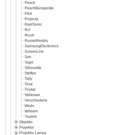
Peach
PeachBürogeräte
Pilot
Projecta
RaidSonic
Rcf
Ricoh
RussellHobbs
SamsungElectronics
ScreenLine
Seh
Sigel
Silhouette
Steffen
Tally
Tesa
Trodat
Velleman
Verschiedene
Wedo
Wirewin
Yealink
Objektiv
Projektor
Projektor Lampe