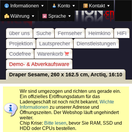
Informationen
Konto
Kontakt
Währung
Sprache
über uns
Suche
Fernseher
Heimkino
HiFi
Projektion
Lautsprecher
Dienstleistungen
Codefree
Warenkorb
Demo- & Abverkaufsware
Draper Sesame, 260 x 162.5 cm, Arctiq, 16:10
Wir sind umgezogen und richten uns gerade ein.
Ein offizielles Eröffnungsdatum für das
Ladengeschäft ist noch nicht bekannt.
Wichte
Informationen
zu unserer Adresse und
Öffnungszeiten. Der Webshop läuft ungehindert
weiter.
Chip Krise:
Bitte lesen
, bevor Sie RAM, SSD und
HDD oder CPUs bestellen.