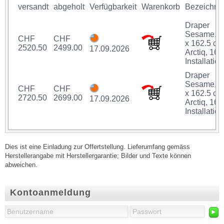
versandt
abgeholt
Verfügbarkeit
Warenkorb
Bezeichnu
Draper
Sesame, 2
CHF
CHF
x 162.5 cm
2520.50
2499.00
17.09.2026
Arctiq, 16:
Installation
Draper
Sesame, 2
CHF
CHF
x 162.5 cm
2720.50
2699.00
17.09.2026
Arctiq, 16:
Installation
Dies ist eine Einladung zur Offertstellung. Lieferumfang gemäss
Herstellerangabe mit Herstellergarantie; Bilder und Texte können
abweichen.
Kontoanmeldung
►