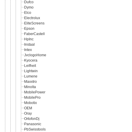
Dufco
Dymo
Elco
Electrolux
EliteScreens
Epson
FaberCastell
HpInc
Instaal
Intex
JvclogoHome
Kyocera
Leifheit
Lightwin
Lumene
Maxxtro
Minolta
MobilePower
MobilePro
Mobotix
OEM
Oray
OrtofonDj
Panasonic
PbSwisstools