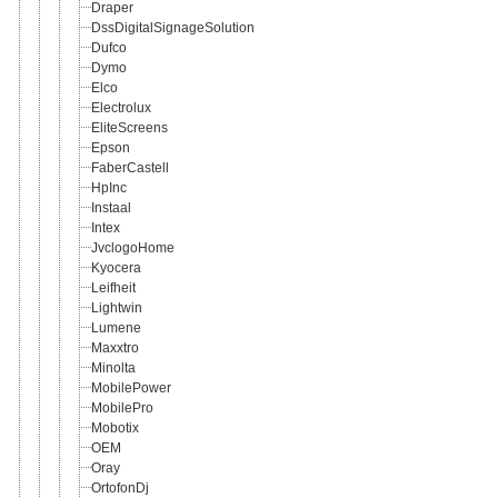
Draper
DssDigitalSignageSolution
Dufco
Dymo
Elco
Electrolux
EliteScreens
Epson
FaberCastell
HpInc
Instaal
Intex
JvclogoHome
Kyocera
Leifheit
Lightwin
Lumene
Maxxtro
Minolta
MobilePower
MobilePro
Mobotix
OEM
Oray
OrtofonDj