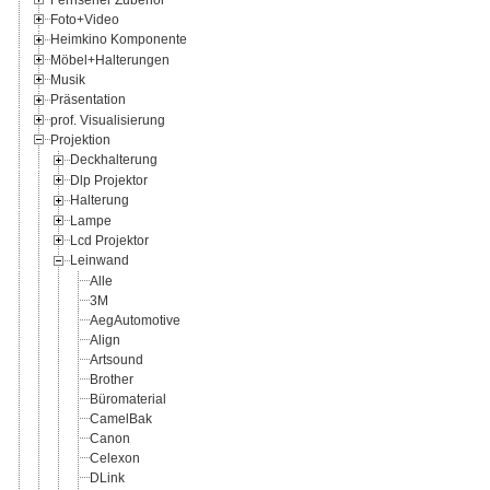
Foto+Video
Heimkino Komponente
Möbel+Halterungen
Musik
Präsentation
prof. Visualisierung
Projektion
Deckhalterung
Dlp Projektor
Halterung
Lampe
Lcd Projektor
Leinwand
Alle
3M
AegAutomotive
Align
Artsound
Brother
Büromaterial
CamelBak
Canon
Celexon
DLink