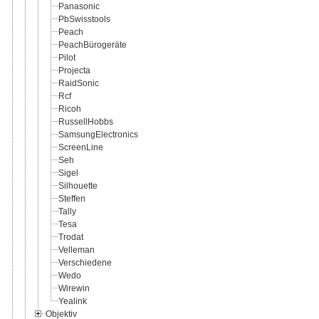
Panasonic
PbSwisstools
Peach
PeachBürogeräte
Pilot
Projecta
RaidSonic
Rcf
Ricoh
RussellHobbs
SamsungElectronics
ScreenLine
Seh
Sigel
Silhouette
Steffen
Tally
Tesa
Trodat
Velleman
Verschiedene
Wedo
Wirewin
Yealink
Objektiv