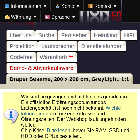
Informationen
Konto
Kontakt
Währung
Sprache
über uns
Suche
Fernseher
Heimkino
HiFi
Projektion
Lautsprecher
Dienstleistungen
Codefree
Warenkorb
Demo- & Abverkaufsware
Draper Sesame, 200 x 200 cm, GreyLight, 1:1
Wir sind umgezogen und richten uns gerade ein.
Ein offizielles Eröffnungsdatum für das
Ladengeschäft ist noch nicht bekannt.
Wichte
Informationen
zu unserer Adresse und
Öffnungszeiten. Der Webshop läuft ungehindert
weiter.
Chip Krise:
Bitte lesen
, bevor Sie RAM, SSD und
HDD oder CPUs bestellen.