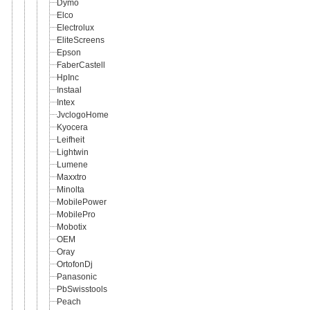
Dymo
Elco
Electrolux
EliteScreens
Epson
FaberCastell
HpInc
Instaal
Intex
JvclogoHome
Kyocera
Leifheit
Lightwin
Lumene
Maxxtro
Minolta
MobilePower
MobilePro
Mobotix
OEM
Oray
OrtofonDj
Panasonic
PbSwisstools
Peach