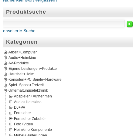
Name/Kennwort vergessen?
Produktsuche
►
erweiterte Suche
Kategorien
Arbeit+Computer
Audio+Heimkino
AV-Produkte
Eigene Leistungen+Produkte
Haushalt+Heim
Konsolen+PC Spiele+Hardware
Spiel+Spass+Freizeit
Unterhaltungselektronik
Abspielen+Aufnehmen
Audio+Heimkino
DJ+PA
Fernseher
Fernseher Zubehör
Foto+Video
Heimkino Komponente
Möbel+Halterungen