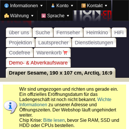
Informationen
Konto
Kontakt
Währung
Sprache
über uns
Suche
Fernseher
Heimkino
HiFi
Projektion
Lautsprecher
Dienstleistungen
Codefree
Warenkorb
Demo- & Abverkaufsware
Draper Sesame, 190 x 107 cm, Arctiq, 16:9
Wir sind umgezogen und richten uns gerade ein.
Ein offizielles Eröffnungsdatum für das
Ladengeschäft ist noch nicht bekannt.
Wichte
Informationen
zu unserer Adresse und
Öffnungszeiten. Der Webshop läuft ungehindert
weiter.
Chip Krise:
Bitte lesen
, bevor Sie RAM, SSD und
HDD oder CPUs bestellen.