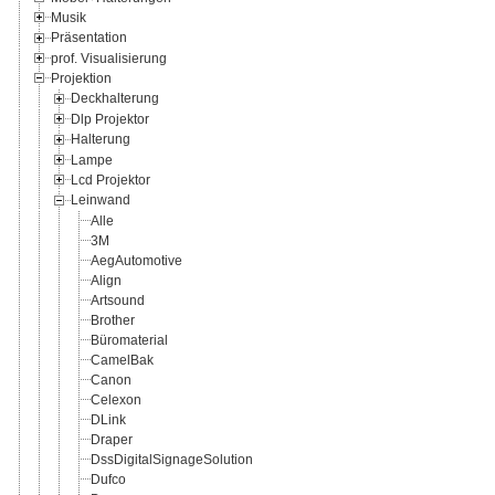
Musik
Präsentation
prof. Visualisierung
Projektion
Deckhalterung
Dlp Projektor
Halterung
Lampe
Lcd Projektor
Leinwand
Alle
3M
AegAutomotive
Align
Artsound
Brother
Büromaterial
CamelBak
Canon
Celexon
DLink
Draper
DssDigitalSignageSolution
Dufco