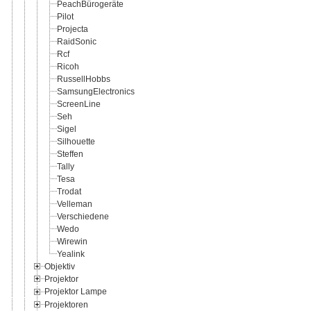
PeachBürogeräte
Pilot
Projecta
RaidSonic
Rcf
Ricoh
RussellHobbs
SamsungElectronics
ScreenLine
Seh
Sigel
Silhouette
Steffen
Tally
Tesa
Trodat
Velleman
Verschiedene
Wedo
Wirewin
Yealink
Objektiv
Projektor
Projektor Lampe
Projektoren