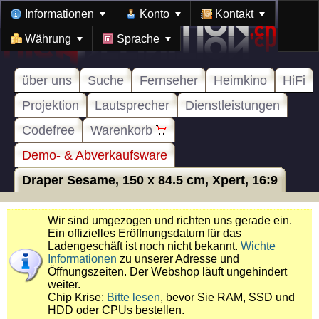
Informationen
Konto
Kontakt
Währung
Sprache
über uns
Suche
Fernseher
Heimkino
HiFi
Projektion
Lautsprecher
Dienstleistungen
Codefree
Warenkorb
Demo- & Abverkaufsware
Draper Sesame, 150 x 84.5 cm, Xpert, 16:9
Wir sind umgezogen und richten uns gerade ein.
Ein offizielles Eröffnungsdatum für das
Ladengeschäft ist noch nicht bekannt.
Wichte
Informationen
zu unserer Adresse und
Öffnungszeiten. Der Webshop läuft ungehindert
weiter.
Chip Krise:
Bitte lesen
, bevor Sie RAM, SSD und
HDD oder CPUs bestellen.