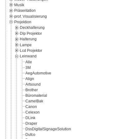
Musik
Präsentation
prof. Visualisierung
Projektion
Deckhalterung
Dlp Projektor
Halterung
Lampe
Lcd Projektor
Leinwand
Alle
3M
AegAutomotive
Align
Artsound
Brother
Büromaterial
CamelBak
Canon
Celexon
DLink
Draper
DssDigitalSignageSolution
Dufco