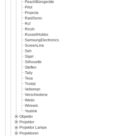
PeachBürogeräte
Pilot
Projecta
RaidSonic
Rcf
Ricoh
RussellHobbs
SamsungElectronics
ScreenLine
Seh
Sigel
Silhouette
Steffen
Tally
Tesa
Trodat
Velleman
Verschiedene
Wedo
Wirewin
Yealink
Objektiv
Projektor
Projektor Lampe
Projektoren