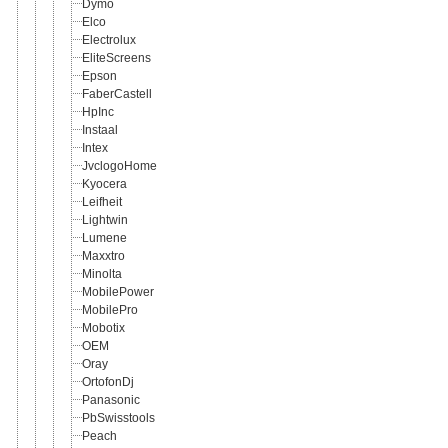
Dymo
Elco
Electrolux
EliteScreens
Epson
FaberCastell
HpInc
Instaal
Intex
JvclogoHome
Kyocera
Leifheit
Lightwin
Lumene
Maxxtro
Minolta
MobilePower
MobilePro
Mobotix
OEM
Oray
OrtofonDj
Panasonic
PbSwisstools
Peach