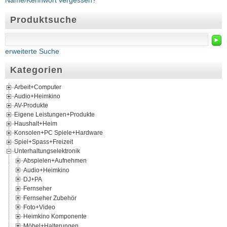
Name/Kennwort vergessen?
Produktsuche
►
erweiterte Suche
Kategorien
Arbeit+Computer
Audio+Heimkino
AV-Produkte
Eigene Leistungen+Produkte
Haushalt+Heim
Konsolen+PC Spiele+Hardware
Spiel+Spass+Freizeit
Unterhaltungselektronik
Abspielen+Aufnehmen
Audio+Heimkino
DJ+PA
Fernseher
Fernseher Zubehör
Foto+Video
Heimkino Komponente
Möbel+Halterungen