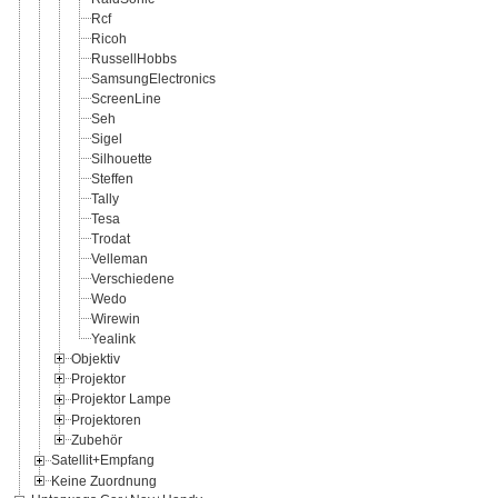
Rcf
Ricoh
RussellHobbs
SamsungElectronics
ScreenLine
Seh
Sigel
Silhouette
Steffen
Tally
Tesa
Trodat
Velleman
Verschiedene
Wedo
Wirewin
Yealink
Objektiv
Projektor
Projektor Lampe
Projektoren
Zubehör
Satellit+Empfang
Keine Zuordnung