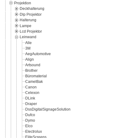
Projektion
Deckhalterung
Dlp Projektor
Halterung
Lampe
Lcd Projektor
Leinwand
Alle
3M
AegAutomotive
Align
Artsound
Brother
Büromaterial
CamelBak
Canon
Celexon
DLink
Draper
DssDigitalSignageSolution
Dufco
Dymo
Elco
Electrolux
EliteScreens