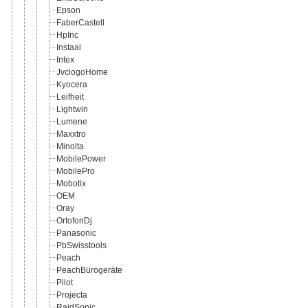
Epson
FaberCastell
HpInc
Instaal
Intex
JvclogoHome
Kyocera
Leifheit
Lightwin
Lumene
Maxxtro
Minolta
MobilePower
MobilePro
Mobotix
OEM
Oray
OrtofonDj
Panasonic
PbSwisstools
Peach
PeachBürogeräte
Pilot
Projecta
RaidSonic