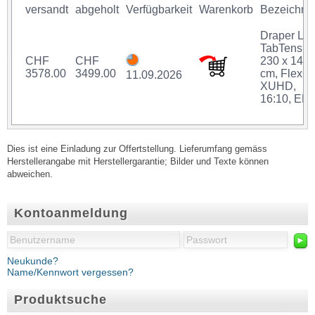
versandt
abgeholt
Verfügbarkeit
Warenkorb
Bezeichnu
Draper Lin
TabTensio
CHF
CHF
230 x 143.
3578.00
3499.00
cm, FlexG
11.09.2026
XUHD,
16:10, ER
Dies ist eine Einladung zur Offertstellung. Lieferumfang gemäss
Herstellerangabe mit Herstellergarantie; Bilder und Texte können
abweichen.
Kontoanmeldung
►
Neukunde?
Name/Kennwort vergessen?
Produktsuche