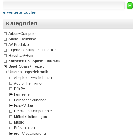
►
erweiterte Suche
Kategorien
Arbeit+Computer
Audio+Heimkino
AV-Produkte
Eigene Leistungen+Produkte
Haushalt+Heim
Konsolen+PC Spiele+Hardware
Spiel+Spass+Freizeit
Unterhaltungselektronik
Abspielen+Aufnehmen
Audio+Heimkino
DJ+PA
Fernseher
Fernseher Zubehör
Foto+Video
Heimkino Komponente
Möbel+Halterungen
Musik
Präsentation
prof. Visualisierung