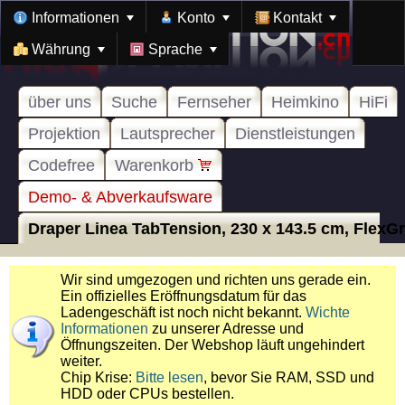
Informationen
Konto
Kontakt
Währung
Sprache
über uns
Suche
Fernseher
Heimkino
HiFi
Projektion
Lautsprecher
Dienstleistungen
Codefree
Warenkorb
Demo- & Abverkaufsware
Draper Linea TabTension, 230 x 143.5 cm, FlexGre
Wir sind umgezogen und richten uns gerade ein.
Ein offizielles Eröffnungsdatum für das
Ladengeschäft ist noch nicht bekannt.
Wichte
Informationen
zu unserer Adresse und
Öffnungszeiten. Der Webshop läuft ungehindert
weiter.
Chip Krise:
Bitte lesen
, bevor Sie RAM, SSD und
HDD oder CPUs bestellen.