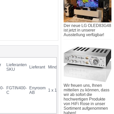
Der neue LG OLED83G48
ist jetzt in unserer
Ausstellung verfügbar!
r
Lieferanten
Lieferant
Mindestkauf
GTIN
Gar
SKU
Wir freuen uns, Ihnen
0-
FGTIN400-
Enyroom
mitteilen zu können, dass
1 x 1 Stück
07340034739754
C
AB
wir ab sofort die
hochwertigen Produkte
von HiFi Rose in unser
Sortiment aufgenommen
haben!