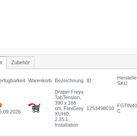
t
Zubehör
Herstelle
erfügbarkeit
Warenkorb
Bezeichnung
ID
SKU
Draper Freya
TabTension,
390 x 166
FGTIN40
cm, FlexGrey
1253498010
C
5.09.2026
XUHD,
2.35:1,
Installation