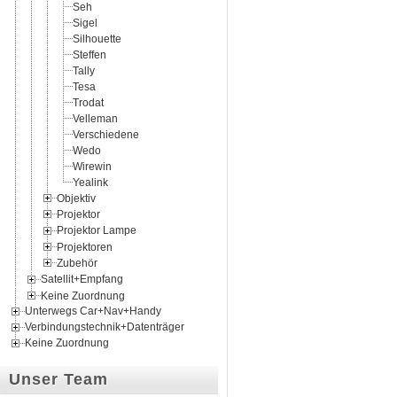
Seh
Sigel
Silhouette
Steffen
Tally
Tesa
Trodat
Velleman
Verschiedene
Wedo
Wirewin
Yealink
Objektiv
Projektor
Projektor Lampe
Projektoren
Zubehör
Satellit+Empfang
Keine Zuordnung
Unterwegs Car+Nav+Handy
Verbindungstechnik+Datenträger
Keine Zuordnung
Unser Team