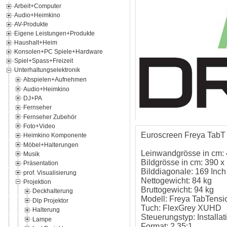
Arbeit+Computer
Audio+Heimkino
AV-Produkte
Eigene Leistungen+Produkte
Haushalt+Heim
Konsolen+PC Spiele+Hardware
Spiel+Spass+Freizeit
Unterhaltungselektronik
Abspielen+Aufnehmen
Audio+Heimkino
DJ+PA
Fernseher
Fernseher Zubehör
Foto+Video
Euroscreen Freya TabT 
Heimkino Komponente
Möbel+Halterungen
Leinwandgrösse in cm:
Musik
Bildgrösse in cm: 390 x
Präsentation
Bilddiagonale: 169 Inch
prof. Visualisierung
Nettogewicht: 84 kg
Projektion
Bruttogewicht: 94 kg
Deckhalterung
Modell: Freya TabTensi
Dlp Projektor
Tuch: FlexGrey XUHD
Halterung
Steuerungstyp: Installat
Lampe
Format: 2.35:1