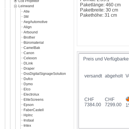
Lcd Projektor
Paketlänge: 460 cm
Leinwand
Paketbreite: 30 cm
Alle
Pakethöhe: 31 cm
3M
AegAutomotive
Align
Artsound
Brother
Büromaterial
CamelBak
Canon
Celexon
Preis und Verfügbarkei
DLink
Draper
DssDigitalSignageSolution
versandt
abgeholt
V
Dufco
Dymo
Elco
Electrolux
CHF
CHF
EliteScreens
7384.00
7299.00
Epson
1
FaberCastell
HpInc
Instaal
Intex