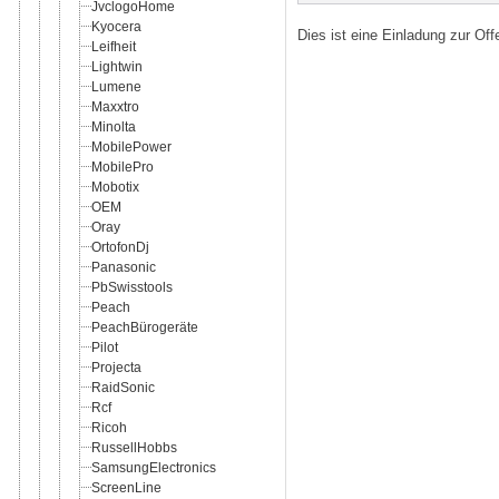
JvclogoHome
Kyocera
Dies ist eine Einladung zur Of
Leifheit
Lightwin
Lumene
Maxxtro
Minolta
MobilePower
MobilePro
Mobotix
OEM
Oray
OrtofonDj
Panasonic
PbSwisstools
Peach
PeachBürogeräte
Pilot
Projecta
RaidSonic
Rcf
Ricoh
RussellHobbs
SamsungElectronics
ScreenLine