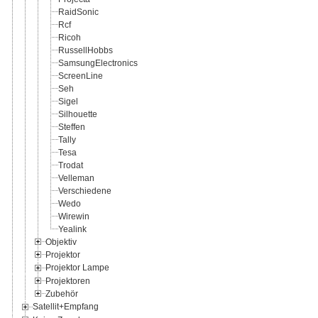
RaidSonic
Rcf
Ricoh
RussellHobbs
SamsungElectronics
ScreenLine
Seh
Sigel
Silhouette
Steffen
Tally
Tesa
Trodat
Velleman
Verschiedene
Wedo
Wirewin
Yealink
Objektiv
Projektor
Projektor Lampe
Projektoren
Zubehör
Satellit+Empfang