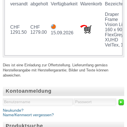
versandt
abgeholt
Verfügbarkeit
Warenkorb
Bezeichnu
Draper
Frame
Vision Ligh
CHF
CHF
160 x 90 c
1291.50
1279.00
15.09.2026
FlexGrey
XUHD
VelTex, 16
Dies ist eine Einladung zur Offertstellung. Lieferumfang gemäss
Herstellerangabe mit Herstellergarantie; Bilder und Texte können
abweichen.
Kontoanmeldung
►
Neukunde?
Name/Kennwort vergessen?
Produktsuche