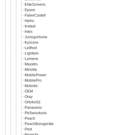
EliteScreens
Epson
FaberCastell
HpInc
Instaal
Intex
JvclogoHome
Kyocera
Leifheit
Lightwin
Lumene
Maxxtro
Minolta
MobilePower
MobilePro
Mobotix
OEM
Oray
OrtofonDj
Panasonic
PbSwisstools
Peach
PeachBürogeräte
Pilot
Projecta