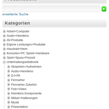
►
erweiterte Suche
Kategorien
Arbeit+Computer
Audio+Heimkino
AV-Produkte
Eigene Leistungen+Produkte
Haushalt+Heim
Konsolen+PC Spiele+Hardware
Spiel+Spass+Freizeit
Unterhaltungselektronik
Abspielen+Aufnehmen
Audio+Heimkino
DJ+PA
Fernseher
Fernseher Zubehör
Foto+Video
Heimkino Komponente
Möbel+Halterungen
Musik
Präsentation