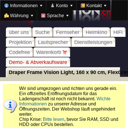
Informationen
Konto
Kontakt
Währung
Sprache
über uns
Suche
Fernseher
Heimkino
HiFi
Projektion
Lautsprecher
Dienstleistungen
Codefree
Warenkorb
Demo- & Abverkaufsware
Draper Frame Vision Light, 160 x 90 cm, FlexGrey
Wir sind umgezogen und richten uns gerade ein.
Ein offizielles Eröffnungsdatum für das
Ladengeschäft ist noch nicht bekannt.
Wichte
Informationen
zu unserer Adresse und
Öffnungszeiten. Der Webshop läuft ungehindert
weiter.
Chip Krise:
Bitte lesen
, bevor Sie RAM, SSD und
HDD oder CPUs bestellen.