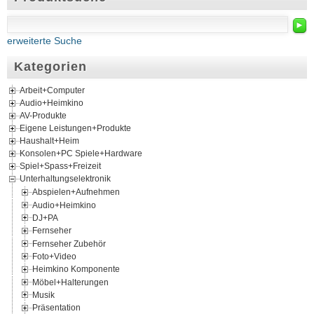
►
erweiterte Suche
Kategorien
Arbeit+Computer
Audio+Heimkino
AV-Produkte
Eigene Leistungen+Produkte
Haushalt+Heim
Konsolen+PC Spiele+Hardware
Spiel+Spass+Freizeit
Unterhaltungselektronik
Abspielen+Aufnehmen
Audio+Heimkino
DJ+PA
Fernseher
Fernseher Zubehör
Foto+Video
Heimkino Komponente
Möbel+Halterungen
Musik
Präsentation