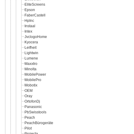
EliteScreens
Epson
FaberCastell
HpInc
Instaal
Intex
JvclogoHome
Kyocera
Leifheit
Lightwin
Lumene
Maxxtro
Minolta
MobilePower
MobilePro
Mobotix
OEM
Oray
OrtofonDj
Panasonic
PbSwisstools
Peach
PeachBürogeräte
Pilot
Projecta