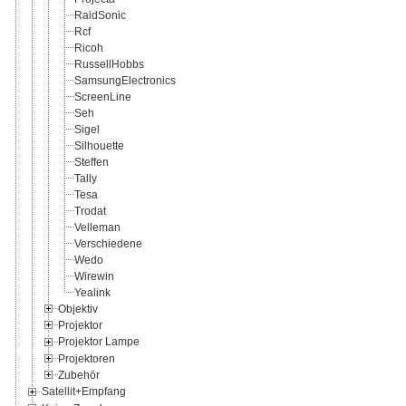
RaidSonic
Rcf
Ricoh
RussellHobbs
SamsungElectronics
ScreenLine
Seh
Sigel
Silhouette
Steffen
Tally
Tesa
Trodat
Velleman
Verschiedene
Wedo
Wirewin
Yealink
Objektiv
Projektor
Projektor Lampe
Projektoren
Zubehör
Satellit+Empfang