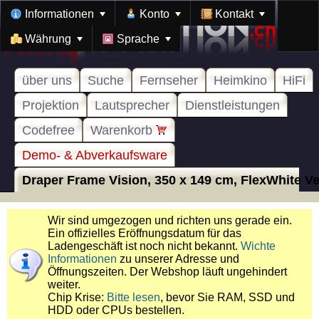
Informationen
Konto
Kontakt
Währung
Sprache
über uns
Suche
Fernseher
Heimkino
HiFi
Projektion
Lautsprecher
Dienstleistungen
Codefree
Warenkorb
Demo- & Abverkaufsware
Draper Frame Vision, 350 x 149 cm, FlexWhite Vel
Wir sind umgezogen und richten uns gerade ein.
Ein offizielles Eröffnungsdatum für das
Ladengeschäft ist noch nicht bekannt.
Wichte
Informationen
zu unserer Adresse und
Öffnungszeiten. Der Webshop läuft ungehindert
weiter.
Chip Krise:
Bitte lesen
, bevor Sie RAM, SSD und
HDD oder CPUs bestellen.