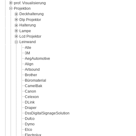
prof. Visualisierung
Projektion
Deckhalterung
Dlp Projektor
Halterung
Lampe
Lcd Projektor
Leinwand
Alle
3M
AegAutomotive
Align
Artsound
Brother
Büromaterial
CamelBak
Canon
Celexon
DLink
Draper
DssDigitalSignageSolution
Dufco
Dymo
Elco
Electrolux