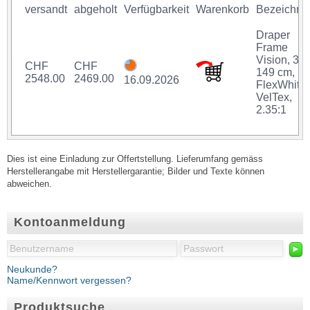
versandt
abgeholt
Verfügbarkeit
Warenkorb
Bezeichnu
Draper
Frame
Vision, 35
CHF
CHF
149 cm,
2548.00
2469.00
16.09.2026
FlexWhite
VelTex,
2.35:1
Dies ist eine Einladung zur Offertstellung. Lieferumfang gemäss
Herstellerangabe mit Herstellergarantie; Bilder und Texte können
abweichen.
Kontoanmeldung
►
Neukunde?
Name/Kennwort vergessen?
Produktsuche