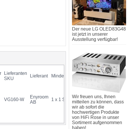
Der neue LG OLED83G48
ist jetzt in unserer
Ausstellung verfügbar!
r
Lieferanten
Lieferant
Mindestkauf
GTIN
Garantie
SKU
Wir freuen uns, Ihnen
Enyroom
VG160-W
1 x 1 Stück
mitteilen zu können, dass
AB
wir ab sofort die
hochwertigen Produkte
von HiFi Rose in unser
Sortiment aufgenommen
haben!