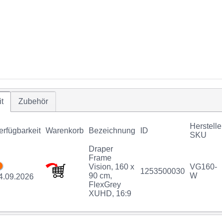
t
Zubehör
Herstelle
erfügbarkeit
Warenkorb
Bezeichnung
ID
SKU
Draper
Frame
Vision, 160 x
VG160-
1253500030
90 cm,
W
4.09.2026
FlexGrey
XUHD, 16:9