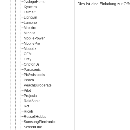
JvclogoHome
Dies ist eine Einladung zur Of
Kyocera
Leifheit
Lightwin
Lumene
Maxxtro
Minolta
MobilePower
MobilePro
Mobotix
OEM
Oray
OrtofonDj
Panasonic
PbSwisstools
Peach
PeachBürogeräte
Pilot
Projecta
RaidSonic
Rcf
Ricoh
RussellHobbs
SamsungElectronics
ScreenLine