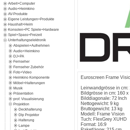
Arbeit+Computer
Audio+Heimkino
AV-Produkte
Eigene Leistungen+Produkte
Haushalt+Heim
Konsolen+PC Spiele+Hardware
Spiel+Spass+Freizeit
Unterhaltungselektronik
Abspielen+Aufnehmen
Audio+Heimkino
DJ+PA
Fernseher
Fernseher Zubehör
Foto+Video
Euroscreen Frame Vis
Heimkino Komponente
Möbel+Halterungen
Leinwandgrösse in cm: 
Musik
Bildgrösse in cm: 160 x
Präsentation
Bilddiagonale: 72 Inch
prof. Visualisierung
Nettogewicht: 9 kg
Projektion
Bruttogewicht: 13 kg
Deckhalterung
Modell: Frame Vision
Dlp Projektor
Tuch: FlexGrey XUHD
Halterung
Format: 16:9
Lampe
Paketlänge: 215 cm