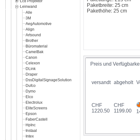
Lcd Projektor
Paketbreite: 25 cm
Leinwand
Pakethöhe: 25 cm
Alle
3M
AegAutomotive
Align
Artsound
Brother
Büromaterial
CamelBak
Canon
Celexon
Preis und Verfügbarkei
DLink
Draper
DssDigitalSignageSolution
versandt
abgeholt
V
Dufco
Dymo
Elco
Electrolux
CHF
CHF
EliteScreens
1220.50
1199.00
1
Epson
FaberCastell
HpInc
Instaal
Intex