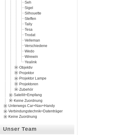
Seh
Sigel
Silhouette
Steffen
Tally
Tesa
Trodat
Velleman
Verschiedene
Wedo
Wirewin
Yealink
Objektiv
Projektor
Projektor Lampe
Projektoren
Zubehör
Satellit+Empfang
Keine Zuordnung
Unterwegs Car+Nav+Handy
Verbindungstechnik+Datenträger
Keine Zuordnung
Unser Team