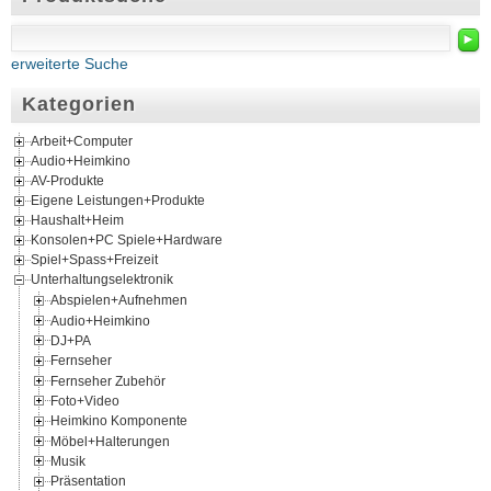
►
erweiterte Suche
Kategorien
Arbeit+Computer
Audio+Heimkino
AV-Produkte
Eigene Leistungen+Produkte
Haushalt+Heim
Konsolen+PC Spiele+Hardware
Spiel+Spass+Freizeit
Unterhaltungselektronik
Abspielen+Aufnehmen
Audio+Heimkino
DJ+PA
Fernseher
Fernseher Zubehör
Foto+Video
Heimkino Komponente
Möbel+Halterungen
Musik
Präsentation