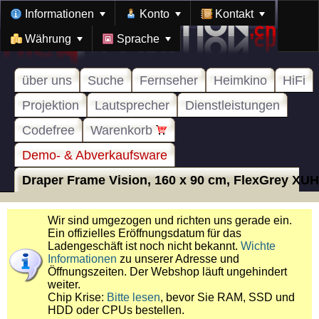
Informationen
Konto
Kontakt
Währung
Sprache
über uns
Suche
Fernseher
Heimkino
HiFi
Projektion
Lautsprecher
Dienstleistungen
Codefree
Warenkorb
Demo- & Abverkaufsware
Draper Frame Vision, 160 x 90 cm, FlexGrey XUH
Wir sind umgezogen und richten uns gerade ein.
Ein offizielles Eröffnungsdatum für das
Ladengeschäft ist noch nicht bekannt.
Wichte
Informationen
zu unserer Adresse und
Öffnungszeiten. Der Webshop läuft ungehindert
weiter.
Chip Krise:
Bitte lesen
, bevor Sie RAM, SSD und
HDD oder CPUs bestellen.