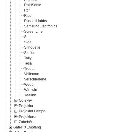
RaidSonic
Rcf
Ricoh
RussellHobbs
SamsungElectronics
ScreenLine
Seh
Sigel
Silhouette
Steffen
Tally
Tesa
Trodat
Velleman
Verschiedene
Wedo
Wirewin
Yealink
Objektiv
Projektor
Projektor Lampe
Projektoren
Zubehör
Satellit+Empfang