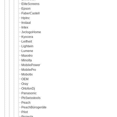
EliteScreens
Epson
FaberCastell
HpInc
Instaal
Intex
JvclogoHome
Kyocera
Leifheit
Lightwin
Lumene
Maxxtro
Minolta
MobilePower
MobilePro
Mobotix
OEM
Oray
OrtofonDj
Panasonic
PbSwisstools
Peach
PeachBürogeräte
Pilot
Projecta