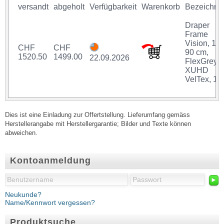
versandt
abgeholt
Verfügbarkeit
Warenkorb
Bezeichnu
Draper
Frame
Vision, 16
CHF
CHF
90 cm,
1520.50
1499.00
22.09.2026
FlexGrey
XUHD
VelTex, 16
Dies ist eine Einladung zur Offertstellung. Lieferumfang gemäss
Herstellerangabe mit Herstellergarantie; Bilder und Texte können
abweichen.
Kontoanmeldung
►
Neukunde?
Name/Kennwort vergessen?
Produktsuche