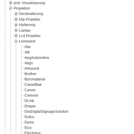
prof. Visualisierung
Projektion
Deckhalterung
Dlp Projektor
Halterung
Lampe
Lcd Projektor
Leinwand
Alle
3M
AegAutomotive
Align
Artsound
Brother
Büromaterial
CamelBak
Canon
Celexon
DLink
Draper
DssDigitalSignageSolution
Dufco
Dymo
Elco
Electrolux