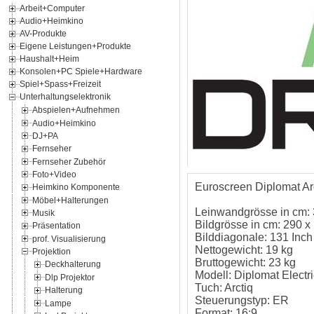
Arbeit+Computer
Audio+Heimkino
AV-Produkte
Eigene Leistungen+Produkte
Haushalt+Heim
Konsolen+PC Spiele+Hardware
Spiel+Spass+Freizeit
Unterhaltungselektronik
Abspielen+Aufnehmen
Audio+Heimkino
DJ+PA
Fernseher
Fernseher Zubehör
Foto+Video
Euroscreen Diplomat Ar
Heimkino Komponente
Möbel+Halterungen
Leinwandgrösse in cm:
Musik
Bildgrösse in cm: 290 x
Präsentation
Bilddiagonale: 131 Inch
prof. Visualisierung
Nettogewicht: 19 kg
Projektion
Bruttogewicht: 23 kg
Deckhalterung
Modell: Diplomat Electri
Dlp Projektor
Tuch: Arctiq
Halterung
Steuerungstyp: ER
Lampe
Format: 16:9