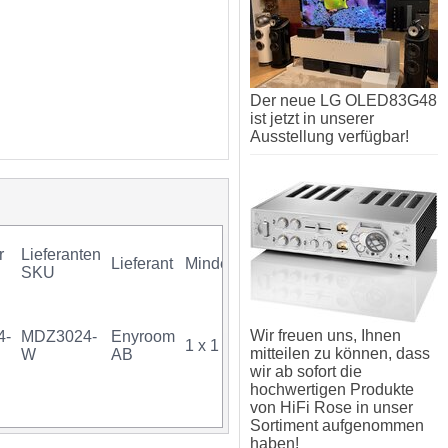
Der neue LG OLED83G48
ist jetzt in unserer
Ausstellung verfügbar!
r
Lieferanten
Lieferant
Mindestkauf
GTIN
Gara
SKU
Wir freuen uns, Ihnen
4-
MDZ3024-
Enyroom
1 x 1 Stück
07340034704134
mitteilen zu können, dass
W
AB
wir ab sofort die
hochwertigen Produkte
von HiFi Rose in unser
Sortiment aufgenommen
haben!