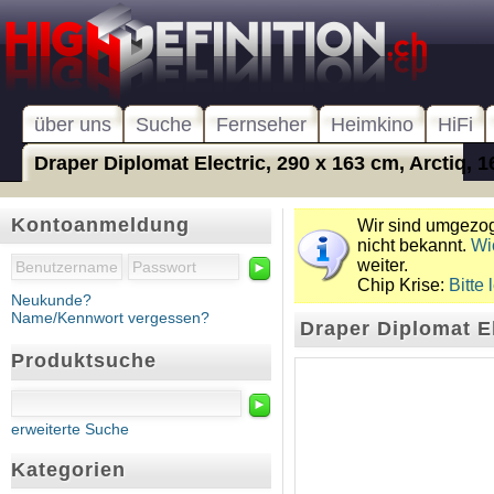
über uns
Suche
Fernseher
Heimkino
HiFi
Draper Diplomat Electric, 290 x 163 cm, Arctiq, 16
Kontoanmeldung
Wir sind umgezoge
nicht bekannt.
Wi
weiter.
►
Chip Krise:
Bitte 
Neukunde?
Name/Kennwort vergessen?
Draper Diplomat El
Produktsuche
►
erweiterte Suche
Kategorien