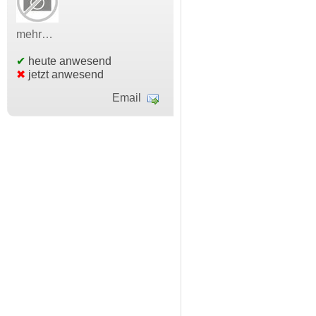
mehr…
✔
heute anwesend
✖
jetzt anwesend
Email