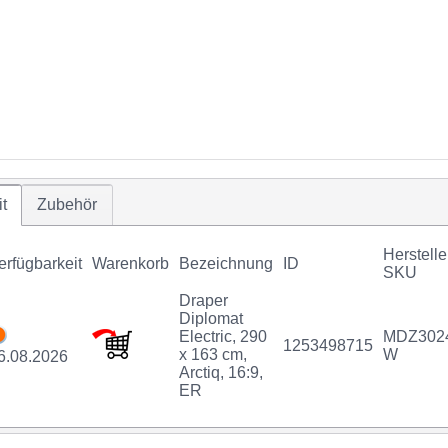
t
Zubehör
Herstelle
erfügbarkeit
Warenkorb
Bezeichnung
ID
SKU
Draper
Diplomat
Electric, 290
MDZ302
1253498715
x 163 cm,
W
6.08.2026
Arctiq, 16:9,
ER