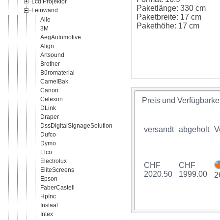
Lcd Projektor
Paketlänge: 330 cm
Leinwand
Paketbreite: 17 cm
Alle
Pakethöhe: 17 cm
3M
AegAutomotive
Align
Artsound
Brother
Büromaterial
CamelBak
Canon
Celexon
Preis und Verfügbarkei
DLink
Draper
DssDigitalSignageSolution
versandt
abgeholt
V
Dufco
Dymo
Elco
Electrolux
CHF
CHF
EliteScreens
2020.50
1999.00
2
Epson
FaberCastell
HpInc
Instaal
Intex