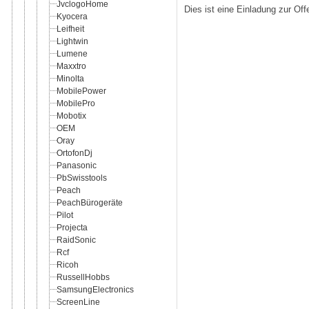
JvclogoHome
Dies ist eine Einladung zur Of
Kyocera
Leifheit
Lightwin
Lumene
Maxxtro
Minolta
MobilePower
MobilePro
Mobotix
OEM
Oray
OrtofonDj
Panasonic
PbSwisstools
Peach
PeachBürogeräte
Pilot
Projecta
RaidSonic
Rcf
Ricoh
RussellHobbs
SamsungElectronics
ScreenLine