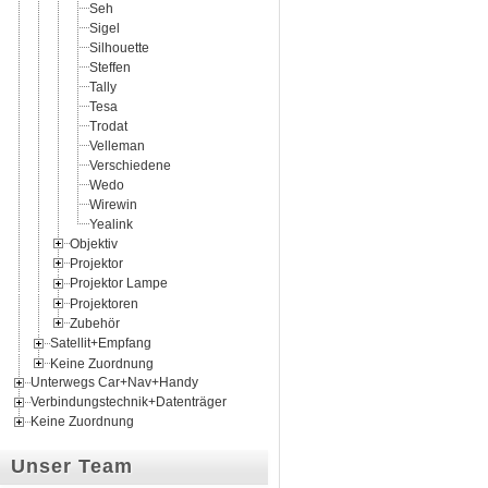
Seh
Sigel
Silhouette
Steffen
Tally
Tesa
Trodat
Velleman
Verschiedene
Wedo
Wirewin
Yealink
Objektiv
Projektor
Projektor Lampe
Projektoren
Zubehör
Satellit+Empfang
Keine Zuordnung
Unterwegs Car+Nav+Handy
Verbindungstechnik+Datenträger
Keine Zuordnung
Unser Team