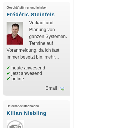
Geschäftsführer und Inhaber
Frédéric Steinfels
Verkauf und
Planung von
ganzen Systemen.
Termine auf
Voranmeldung, da ich fast
immer besetzt bin.
mehr…
✔
heute anwesend
✔
jetzt anwesend
✔
online
Email
Detailhandelsfachmann
Kilian Niebling