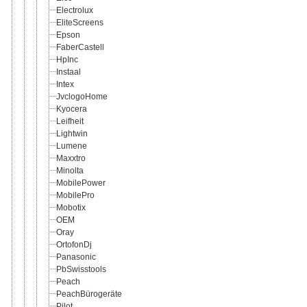
Electrolux
EliteScreens
Epson
FaberCastell
HpInc
Instaal
Intex
JvclogoHome
Kyocera
Leifheit
Lightwin
Lumene
Maxxtro
Minolta
MobilePower
MobilePro
Mobotix
OEM
Oray
OrtofonDj
Panasonic
PbSwisstools
Peach
PeachBürogeräte
Pilot