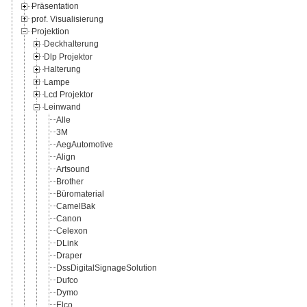
Präsentation
prof. Visualisierung
Projektion
Deckhalterung
Dlp Projektor
Halterung
Lampe
Lcd Projektor
Leinwand
Alle
3M
AegAutomotive
Align
Artsound
Brother
Büromaterial
CamelBak
Canon
Celexon
DLink
Draper
DssDigitalSignageSolution
Dufco
Dymo
Elco