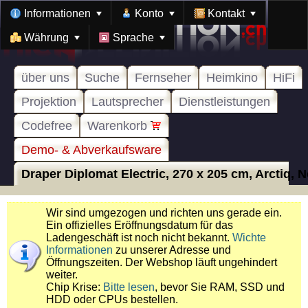
Informationen
Konto
Kontakt
Währung
Sprache
über uns
Suche
Fernseher
Heimkino
HiFi
Projektion
Lautsprecher
Dienstleistungen
Codefree
Warenkorb
Demo- & Abverkaufsware
Draper Diplomat Electric, 270 x 205 cm, Arctiq, No
Wir sind umgezogen und richten uns gerade ein.
Ein offizielles Eröffnungsdatum für das
Ladengeschäft ist noch nicht bekannt.
Wichte
Informationen
zu unserer Adresse und
Öffnungszeiten. Der Webshop läuft ungehindert
weiter.
Chip Krise:
Bitte lesen
, bevor Sie RAM, SSD und
HDD oder CPUs bestellen.