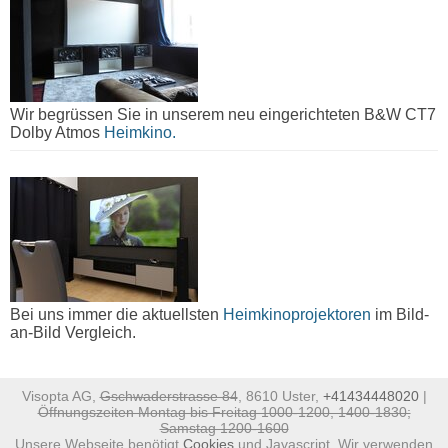
Wir begrüssen Sie in unserem neu eingerichteten B&W CT7
Dolby Atmos
Heimkino.
Bei uns immer die aktuellsten
Heimkinoprojektoren
im Bild-
an-Bild Vergleich.
Visopta AG,
Gschwaderstrasse 84
, 8610 Uster,
+41434448020
|
Öffnungszeiten Montag bis Freitag 1000-1200, 1400-1830;
Samstag 1200-1600
Unsere Webseite benötigt
Cookies
und Javascript. Wir verwenden