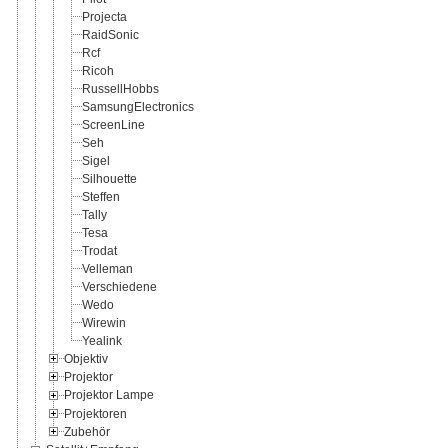
Projecta
RaidSonic
Rcf
Ricoh
RussellHobbs
SamsungElectronics
ScreenLine
Seh
Sigel
Silhouette
Steffen
Tally
Tesa
Trodat
Velleman
Verschiedene
Wedo
Wirewin
Yealink
Objektiv
Projektor
Projektor Lampe
Projektoren
Zubehör