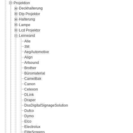
Projektion
Deckhalterung
Dlp Projektor
Halterung
Lampe
Lcd Projektor
Leinwand
Alle
3M
AegAutomotive
Align
Artsound
Brother
Büromaterial
CamelBak
Canon
Celexon
DLink
Draper
DssDigitalSignageSolution
Dufco
Dymo
Elco
Electrolux
EliteScreens