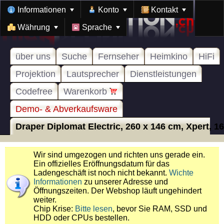
Informationen
Konto
Kontakt
Währung
Sprache
über uns
Suche
Fernseher
Heimkino
HiFi
Projektion
Lautsprecher
Dienstleistungen
Codefree
Warenkorb
Demo- & Abverkaufsware
Draper Diplomat Electric, 260 x 146 cm, Xpert, 16:
Wir sind umgezogen und richten uns gerade ein.
Ein offizielles Eröffnungsdatum für das
Ladengeschäft ist noch nicht bekannt.
Wichte
Informationen
zu unserer Adresse und
Öffnungszeiten. Der Webshop läuft ungehindert
weiter.
Chip Krise:
Bitte lesen
, bevor Sie RAM, SSD und
HDD oder CPUs bestellen.