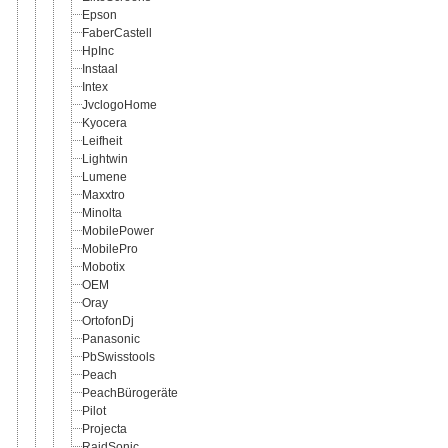
Epson
FaberCastell
HpInc
Instaal
Intex
JvclogoHome
Kyocera
Leifheit
Lightwin
Lumene
Maxxtro
Minolta
MobilePower
MobilePro
Mobotix
OEM
Oray
OrtofonDj
Panasonic
PbSwisstools
Peach
PeachBürogeräte
Pilot
Projecta
RaidSonic