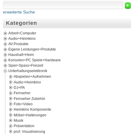
►
erweiterte Suche
Kategorien
Arbeit+Computer
Audio+Heimkino
AV-Produkte
Eigene Leistungen+Produkte
Haushalt+Heim
Konsolen+PC Spiele+Hardware
Spiel+Spass+Freizeit
Unterhaltungselektronik
Abspielen+Aufnehmen
Audio+Heimkino
DJ+PA
Fernseher
Fernseher Zubehör
Foto+Video
Heimkino Komponente
Möbel+Halterungen
Musik
Präsentation
prof. Visualisierung