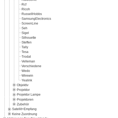
Rcf
Ricoh
RussellHobbs
SamsungElectronics
ScreenLine
Seh
Sigel
Silhouette
Steffen
Tally
Tesa
Trodat
Velleman
Verschiedene
Wedo
Wirewin
Yealink
Objektiv
Projektor
Projektor Lampe
Projektoren
Zubehör
Satellit+Empfang
Keine Zuordnung